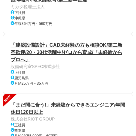
ミカタ税理士法人
正社員
沖縄県
年収364万円～560万円
「建築設備設計」CAD未経験の方も相談OK/第二新
卒歓迎/20・30代活躍中/ゼロから育成/「未経験から
プロへ」
設備研究室SPEC株式会社
正社員
鹿児島県
月給25万円～35万円
NEW
「まだ間に合う!」未経験からできるエンジニア/年間
休日120日以上
株式会社RIOT GROUP
正社員
熊本県
月給28万5,000円～60万円