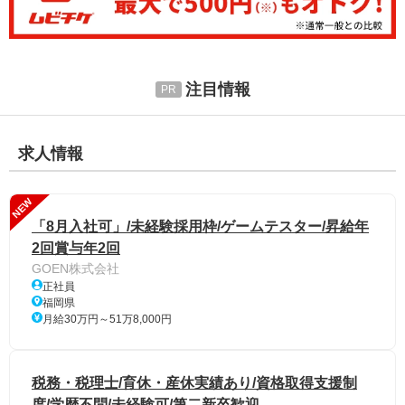
注目情報
求人情報
NEW
「8月入社可」/未経験採用枠/ゲームテスター/昇給年
2回賞与年2回
GOEN株式会社
正社員
福岡県
月給30万円～51万8,000円
税務・税理士/育休・産休実績あり/資格取得支援制
度/学歴不問/未経験可/第二新卒歓迎