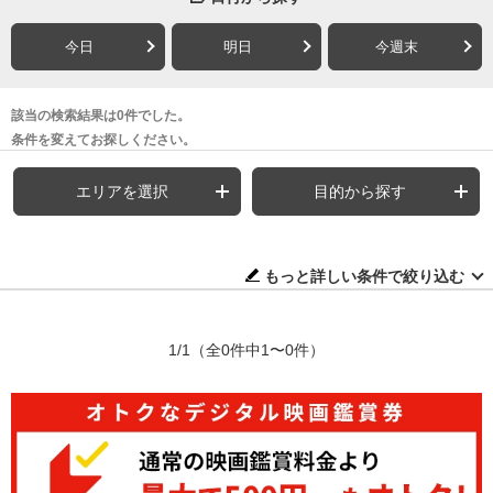
今日
明日
今週末
該当の検索結果は0件でした。
条件を変えてお探しください。
エリアを選択
目的から探す
もっと詳しい条件で絞り込む
1/1
（全0件中1〜0件）