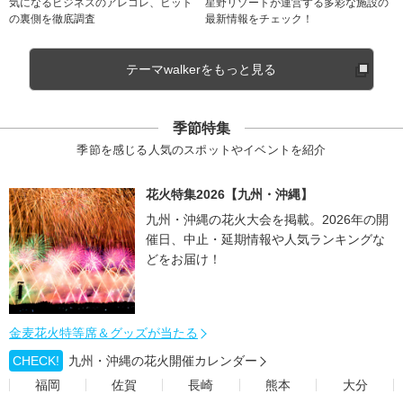
気になるビジネスのアレコレ、ヒット
星野リゾートが運営する多彩な施設の
の裏側を徹底調査
最新情報をチェック！
テーマwalkerをもっと見る
季節特集
季節を感じる人気のスポットやイベントを紹介
花火特集2026【九州・沖縄】
九州・沖縄の花火大会を掲載。2026年の開
催日、中止・延期情報や人気ランキングな
どをお届け！
金麦花火特等席＆グッズが当たる
CHECK!
九州・沖縄の花火開催カレンダー
福岡
佐賀
長崎
熊本
大分