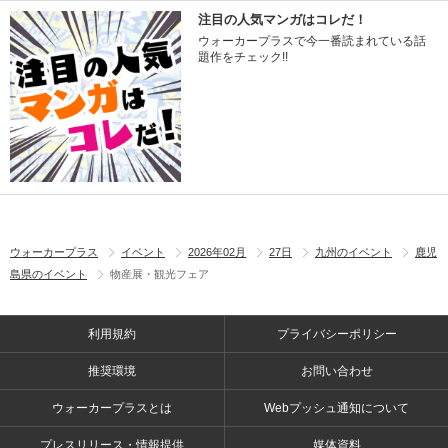
注目の人気マンガはコレだ！
ウォーカープラスで今一番読まれている話
題作をチェック!!
ウォーカープラス
イベント
2026年02月
27日
九州のイベント
鹿児
島県のイベント
物産展・観光フェア
利用規約
プライバシーポリシー
推奨環境
お問い合わせ
ウォーカープラスとは
Webプッシュ通知について
プレスリリース・情報提供
媒体資料