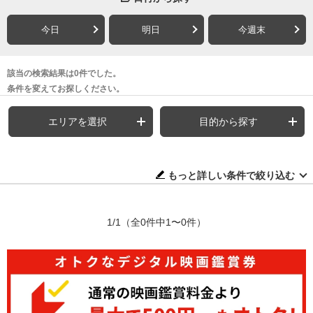
今日
明日
今週末
該当の検索結果は0件でした。
条件を変えてお探しください。
エリアを選択
目的から探す
もっと詳しい条件で絞り込む
1/1
（全0件中1〜0件）