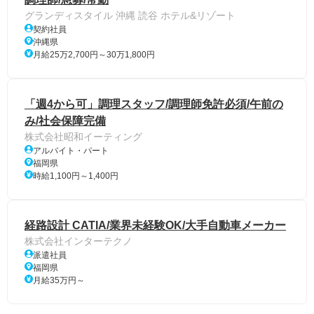
グランディスタイル 沖縄 読谷 ホテル&リゾート
契約社員
沖縄県
月給25万2,700円～30万1,800円
「週4から可」調理スタッフ/調理師免許必須/午前の
み/社会保障完備
株式会社昭和イーティング
アルバイト・パート
福岡県
時給1,100円～1,400円
経路設計 CATIA/業界未経験OK/大手自動車メーカー
株式会社インターテクノ
派遣社員
福岡県
月給35万円～