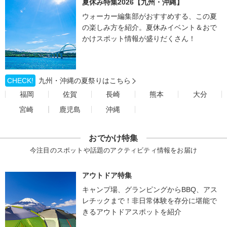
夏休み特集2026【九州・沖縄】
ウォーカー編集部がおすすめする、この夏
の楽しみ方を紹介。夏休みイベント＆おで
かけスポット情報が盛りだくさん！
CHECK!
九州・沖縄の夏祭りはこちら
福岡
佐賀
長崎
熊本
大分
宮崎
鹿児島
沖縄
おでかけ特集
今注目のスポットや話題のアクティビティ情報をお届け
アウトドア特集
キャンプ場、グランピングからBBQ、アス
レチックまで！非日常体験を存分に堪能で
きるアウトドアスポットを紹介