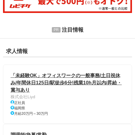
注目情報
求人情報
「未経験OK」オフィスワークの一般事務/土日祝休
み/年間休日125日/駅徒歩6分!残業10h月以内/昇給・
賞与あり
株式会社Liyd
正社員
福岡県
月給20万円～30万円
調理師/急募/常勤