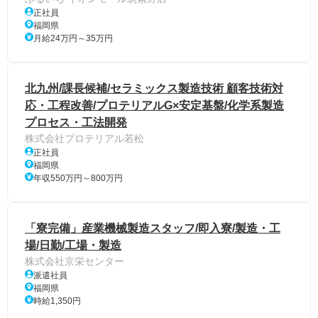
正社員
福岡県
月給24万円～35万円
北九州/課長候補/セラミックス製造技術 顧客技術対
応・工程改善/プロテリアルG×安定基盤/化学系製造
プロセス・工法開発
株式会社プロテリアル若松
正社員
福岡県
年収550万円～800万円
「寮完備」産業機械製造スタッフ/即入寮/製造・工
場/日勤/工場・製造
株式会社京栄センター
派遣社員
福岡県
時給1,350円