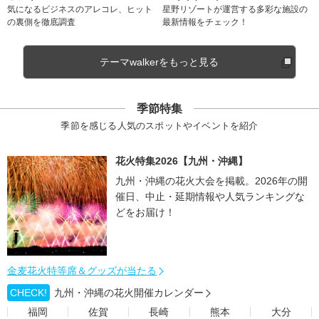
気になるビジネスのアレコレ、ヒット
星野リゾートが運営する多彩な施設の
の裏側を徹底調査
最新情報をチェック！
テーマwalkerをもっと見る
季節特集
季節を感じる人気のスポットやイベントを紹介
花火特集2026【九州・沖縄】
九州・沖縄の花火大会を掲載。2026年の開
催日、中止・延期情報や人気ランキングな
どをお届け！
金麦花火特等席＆グッズが当たる
CHECK!
九州・沖縄の花火開催カレンダー
福岡
佐賀
長崎
熊本
大分