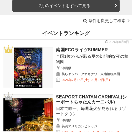
2月のイベントをすべて見る
条件を変更して検索
イベントランキング
2026年8月9日
南国ECOライツSUMMER
全国1位の光が彩る夏の幻想的な夜の植
物園
沖縄県
美らヤシパークオキナワ・東南植物楽園
2026年7月18日(土)～9月27日(日)
SEAPORT CHATAN CARNIVAL(シ
ーポートちゃたんカーニバル)
日本で唯一、毎週花火が見られるリゾ
ートタウン
沖縄県
美浜アメリカンビレッジ