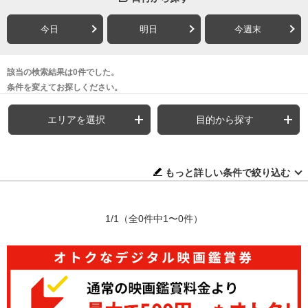
今日
明日
今週末
該当の検索結果は0件でした。
条件を変えてお探しください。
エリアを選択
目的から探す
もっと詳しい条件で絞り込む
1/1
（全0件中1〜0件）