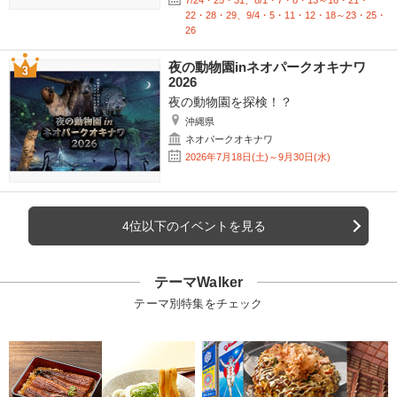
7/24・25・31、8/1・7・8・13～16・21・
22・28・29、9/4・5・11・12・18～23・25・
26
夜の動物園inネオパークオキナワ
2026
夜の動物園を探検！？
沖縄県
ネオパークオキナワ
2026年7月18日(土)～9月30日(水)
4位以下のイベントを見る
テーマWalker
テーマ別特集をチェック