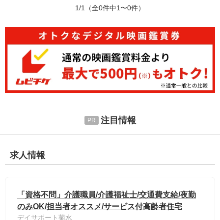
1/1
（全0件中1〜0件）
注目情報
求人情報
「資格不問」介護職員/介護福祉士/交通費支給/夜勤
のみOK/担当者オススメ/サービス付高齢者住宅
デイサポート菊水