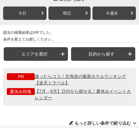
今日
明日
今週末
該当の検索結果は0件でした。
条件を変えてお探しください。
エリアを選択
目的から探す
迷ったらココ！北海道の最新ホテルランキング
PR
【楽天トラベル】
【7月・8月】日付から探せる！夏休みイベントカ
夏休み特集
レンダー
もっと詳しい条件で絞り込む