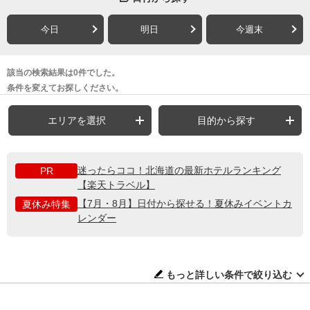
今日
明日
今週末
該当の検索結果は0件でした。
条件を変えてお探しください。
エリアを選択
目的から探す
迷ったらココ！北海道の最新ホテルランキング
PR
【楽天トラベル】
【7月・8月】日付から探せる！夏休みイベントカ
夏休み特集
レンダー
もっと詳しい条件で絞り込む