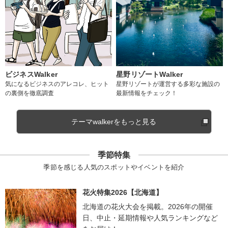
ビジネスWalker
星野リゾートWalker
気になるビジネスのアレコレ、ヒット
星野リゾートが運営する多彩な施設の
の裏側を徹底調査
最新情報をチェック！
テーマwalkerをもっと見る
季節特集
季節を感じる人気のスポットやイベントを紹介
花火特集2026【北海道】
北海道の花火大会を掲載。2026年の開催
日、中止・延期情報や人気ランキングなど