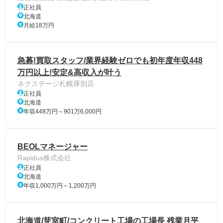
正社員
北海道
月給18万円
急募!買取スタッフ/業界経験ゼロでも初年度年収448
万円以上!安定&高収入が叶う
ネクステージ札幌厚別店
正社員
北海道
年収448万円～901万6,000円
BEOLマネージャー
Rapidus株式会社
正社員
北海道
年収1,000万円～1,200万円
北海道/芽室町/コンクリート工場の工場長 残業月平