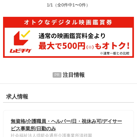
1/1
（全0件中1〜0件）
注目情報
求人情報
無資格/介護職員・ヘルパー/日・祝休み可/デイサー
ビス事業所/日勤のみ
社会福祉法人揺籃会通所介護事業所清祥園