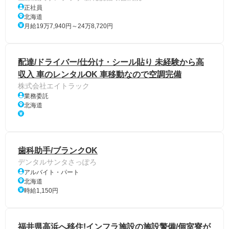
正社員
北海道
月給19万7,940円～24万8,720円
配達/ドライバー/仕分け・シール貼り 未経験から高
収入 車のレンタルOK 車移動なので空調完備
株式会社エイトラック
業務委託
北海道
歯科助手/ブランクOK
デンタルサンタさっぽろ
アルバイト・パート
北海道
時給1,150円
福井県高浜へ移住!インフラ施設の施設警備/個室寮が