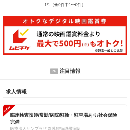
1/1
（全0件中1〜0件）
注目情報
求人情報
NEW
臨床検査技師/常勤/病院/駐輪・駐車場あり/社会保険
完備
医療法人サンプラザ 新札幌循環器病院