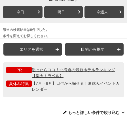
今日
明日
今週末
該当の検索結果は0件でした。
条件を変えてお探しください。
エリアを選択
目的から探す
迷ったらココ！北海道の最新ホテルランキング
PR
【楽天トラベル】
【7月・8月】日付から探せる！夏休みイベントカ
夏休み特集
レンダー
もっと詳しい条件で絞り込む