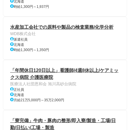
北海道
時給1,300円～1,937円
水産加工会社での原料や製品の検査業務/化学分析
WDB株式会社
派遣社員
北海道
時給1,300円～1,350円
「年間休日120日以上」看護師/4週8休以上/ケアミッ
クス病院 介護医療院
医療法人社団恩和会 旭川高砂台病院
正社員
北海道
月給21万5,000円～35万2,000円
「寮完備」牛肉・豚肉の整形/即入寮/製造・工場/日
勤/日払い/工場・製造