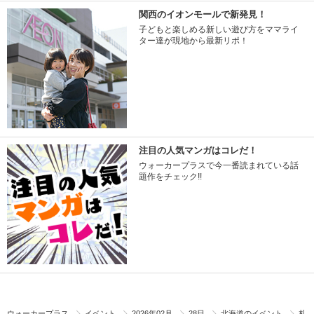
関西のイオンモールで新発見！
子どもと楽しめる新しい遊び方をママライ
ター達が現地から最新リポ！
注目の人気マンガはコレだ！
ウォーカープラスで今一番読まれている話
題作をチェック!!
ウォーカープラス
イベント
2026年02月
28日
北海道のイベント
札