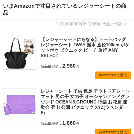
いまAmazonで注目されているレジャーシートの商
品
※2026年08月09日08時 時点の情報です
【レジャーシートにもなる】トートバッグ
レジャーシート 2WAY 撥水 直径100cm ポケ
ット付き ピクニック ビーチ 旅行 ANY
SELECT
2,980
新品最安値：
円
Amazonで購入
レジャーシート 子供 遠足 アウトドアシート
マット 男の子 女の子 オーシャンアンドグラ
ウンド OCEAN＆GROUND 行楽 お花見 運
動会 登山 公園 ピクニック XYZ(ラベンダー
F)
1,860
新品最安値：
円
Amazonで購入