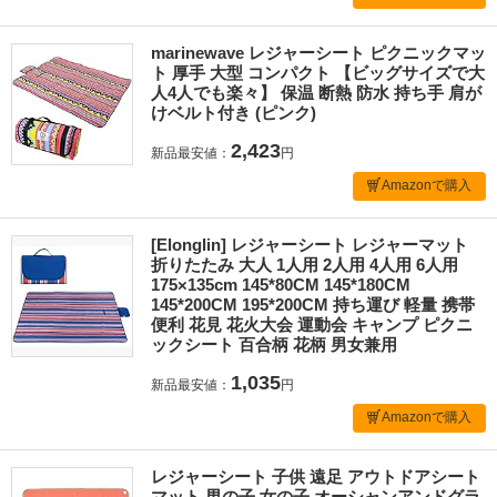
marinewave レジャーシート ピクニックマッ
ト 厚手 大型 コンパクト 【ビッグサイズで大
人4人でも楽々】 保温 断熱 防水 持ち手 肩が
けベルト付き (ピンク)
2,423
新品最安値：
円
Amazonで購入
[Elonglin] レジャーシート レジャーマット
折りたたみ 大人 1人用 2人用 4人用 6人用
175×135cm 145*80CM 145*180CM
145*200CM 195*200CM 持ち運び 軽量 携帯
便利 花見 花火大会 運動会 キャンプ ピクニ
ックシート 百合柄 花柄 男女兼用
1,035
新品最安値：
円
Amazonで購入
レジャーシート 子供 遠足 アウトドアシート
マット 男の子 女の子 オーシャンアンドグラ