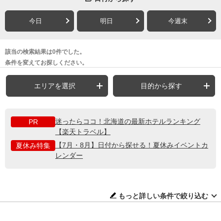
今日
明日
今週末
該当の検索結果は0件でした。
条件を変えてお探しください。
エリアを選択
目的から探す
迷ったらココ！北海道の最新ホテルランキング
PR
【楽天トラベル】
【7月・8月】日付から探せる！夏休みイベントカ
夏休み特集
レンダー
もっと詳しい条件で絞り込む