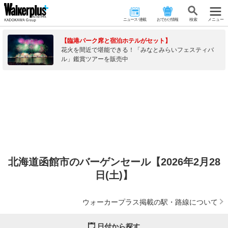
ニュース･連載
おでかけ情報
検 索
メニュー
【臨港パーク席と宿泊ホテルがセット】
花火を間近で堪能できる！「みなとみらいフェスティバ
ル」鑑賞ツアーを販売中
北海道函館市のバーゲンセール【2026年2月28
日(土)】
ウォーカープラス掲載の駅・路線について
日付から探す