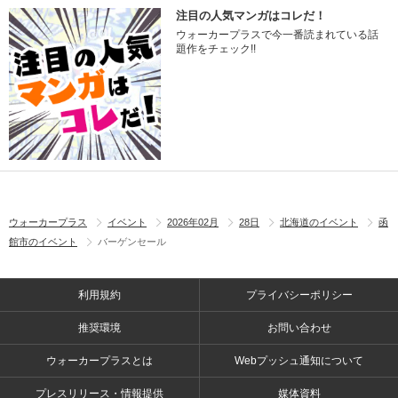
注目の人気マンガはコレだ！
ウォーカープラスで今一番読まれている話
題作をチェック!!
ウォーカープラス
イベント
2026年02月
28日
北海道のイベント
函
館市のイベント
バーゲンセール
利用規約
プライバシーポリシー
推奨環境
お問い合わせ
ウォーカープラスとは
Webプッシュ通知について
プレスリリース・情報提供
媒体資料