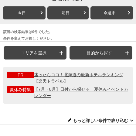
今日
明日
今週末
該当の検索結果は0件でした。
条件を変えてお探しください。
エリアを選択
目的から探す
迷ったらココ！北海道の最新ホテルランキング
PR
【楽天トラベル】
【7月・8月】日付から探せる！夏休みイベントカ
夏休み特集
レンダー
もっと詳しい条件で絞り込む