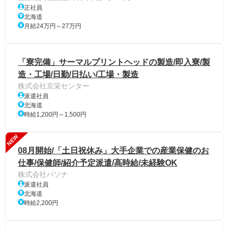
正社員
北海道
月給24万円～27万円
「寮完備」サーマルプリントヘッドの製造/即入寮/製
造・工場/日勤/日払い/工場・製造
株式会社京栄センター
派遣社員
北海道
時給1,200円～1,500円
NEW
08月開始/「土日祝休み」大手企業での産業保健のお
仕事/保健師/紹介予定派遣/高時給/未経験OK
株式会社パソナ
派遣社員
北海道
時給2,200円