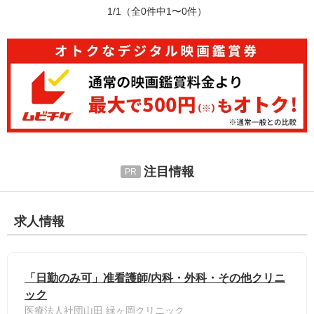
1/1
（全0件中1〜0件）
注目情報
求人情報
「日勤のみ可」准看護師/内科・外科・その他クリニ
ック
医療法人社団山田 緑ヶ岡クリニック