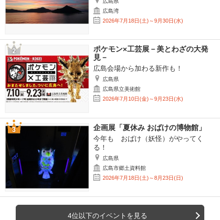
広島県
広島湾
2026年7月18日(土)～9月30日(水)
ポケモン×工芸展－美とわざの大発
見－
広島会場から加わる新作も！
広島県
広島県立美術館
2026年7月10日(金)～9月23日(水)
企画展「夏休み おばけの博物館」
今年も おばけ（妖怪）がやってく
る！
広島県
広島市郷土資料館
2026年7月18日(土)～8月23日(日)
4位以下のイベントを見る