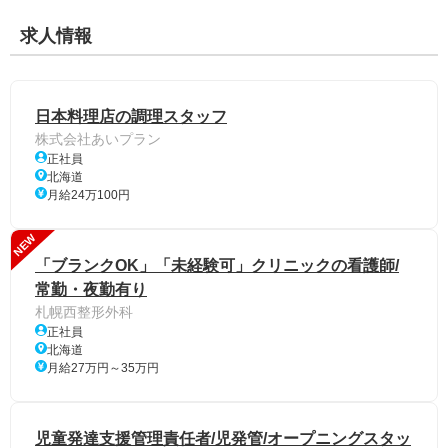
求人情報
日本料理店の調理スタッフ
株式会社あいプラン
正社員
北海道
月給24万100円
NEW
「ブランクOK」「未経験可」クリニックの看護師/
常勤・夜勤有り
札幌西整形外科
正社員
北海道
月給27万円～35万円
児童発達支援管理責任者/児発管/オープニングスタッ