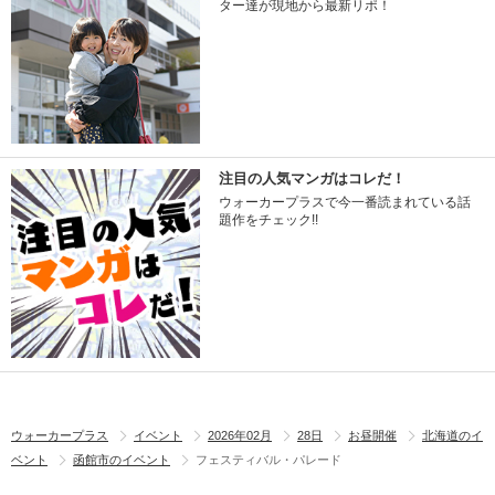
ター達が現地から最新リポ！
注目の人気マンガはコレだ！
ウォーカープラスで今一番読まれている話
題作をチェック!!
ウォーカープラス
イベント
2026年02月
28日
お昼開催
北海道のイ
ベント
函館市のイベント
フェスティバル・パレード