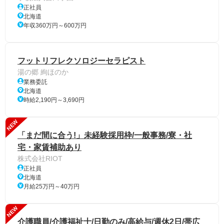
正社員
北海道
年収360万円～600万円
フットリフレクソロジーセラピスト
湯の郷 絢ほのか
業務委託
北海道
時給2,190円～3,690円
NEW
「まだ間に合う!」未経験採用枠/一般事務/寮・社
宅・家賃補助あり
株式会社RIOT
正社員
北海道
月給25万円～40万円
NEW
介護職員/介護福祉士/日勤のみ/高給与/週休2日/帯広