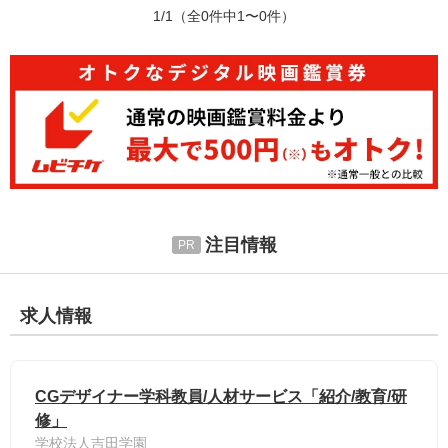
1/1
（全0件中1〜0件）
注目情報
求人情報
CGデザイナー学科教員/人材サービス「紹介/教育/研
修」
学校法人吉田学園