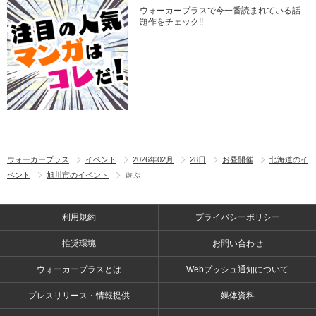
ウォーカープラスで今一番読まれている話
題作をチェック!!
ウォーカープラス
イベント
2026年02月
28日
お昼開催
北海道のイ
ベント
旭川市のイベント
遊ぶ
利用規約
プライバシーポリシー
推奨環境
お問い合わせ
ウォーカープラスとは
Webプッシュ通知について
プレスリリース・情報提供
媒体資料