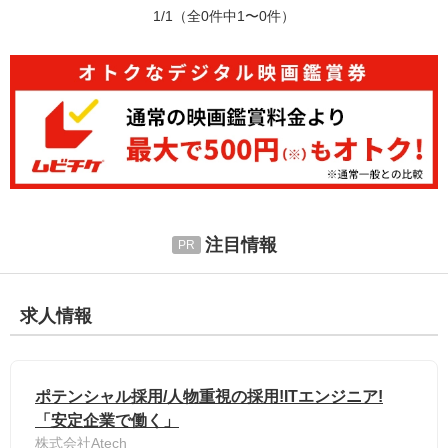
1/1
（全0件中1〜0件）
注目情報
求人情報
ポテンシャル採用/人物重視の採用!ITエンジニア!
「安定企業で働く」
株式会社Atech