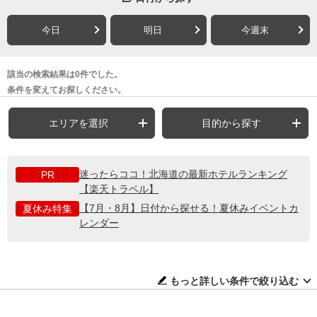
今日
明日
今週末
該当の検索結果は0件でした。
条件を変えてお探しください。
エリアを選択
目的から探す
迷ったらココ！北海道の最新ホテルランキング
PR
【楽天トラベル】
【7月・8月】日付から探せる！夏休みイベントカ
夏休み特集
レンダー
もっと詳しい条件で絞り込む