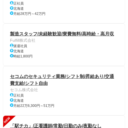
正社員
北海道
月給28万円～42万円
製造スタッフ/未経験歓迎/寮費無料/高時給・高月収
Fulfill株式会社
派遣社員
北海道
時給1,800円
セコムのセキュリティ業務/シフト制/昇給あり/交通
費支給/シフト自由
セコム株式会社
正社員
北海道
月給22万6,300円～51万円
NEW
「駅チカ」/正看護師/常勤/日勤のみ/夜勤なし