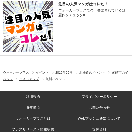
注目の人気マンガはコレだ！
ウォーカープラスで今一番読まれている話
題作をチェック!!
ウォーカープラス
イベント
2026年03月
北海道のイベント
函館市のイ
ベント
ライトアップ
無料イベント
利用規約
プライバシーポリシー
推奨環境
お問い合わせ
ウォーカープラスとは
Webプッシュ通知について
プレスリリース・情報提供
媒体資料