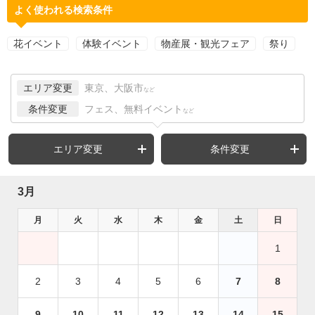
よく使われる検索条件
花イベント
体験イベント
物産展・観光フェア
祭り
エリア変更
東京、大阪市
など
条件変更
フェス、無料イベント
など
エリア変更
条件変更
3月
月
火
水
木
金
土
日
1
2
3
4
5
6
7
8
9
10
11
12
13
14
15