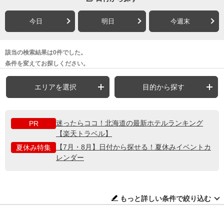
今日
明日
今週末
該当の検索結果は0件でした。
条件を変えてお探しください。
エリアを選択
目的から探す
迷ったらココ！北海道の最新ホテルランキング
PR
【楽天トラベル】
【7月・8月】日付から探せる！夏休みイベントカ
夏休み特集
レンダー
もっと詳しい条件で絞り込む