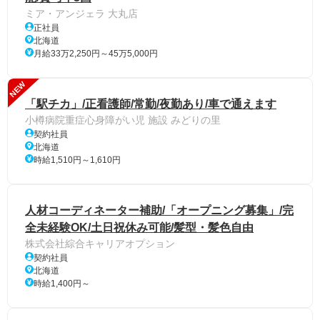
ミア・アンジェラ 大丸店
正社員
北海道
月給33万2,250円～45万5,000円
NEW
「駅チカ」/正看護師/常勤/夜勤あり/車で通えます
小樽病院重症心身障がい児 施設 みどりの里
契約社員
北海道
時給1,510円～1,610円
人材コーディネーター補助/「オープニング募集」/完
全未経験OK/土日祝休み可能/髪型・髪色自由
株式会社綜合キャリアオプション
契約社員
北海道
時給1,400円～