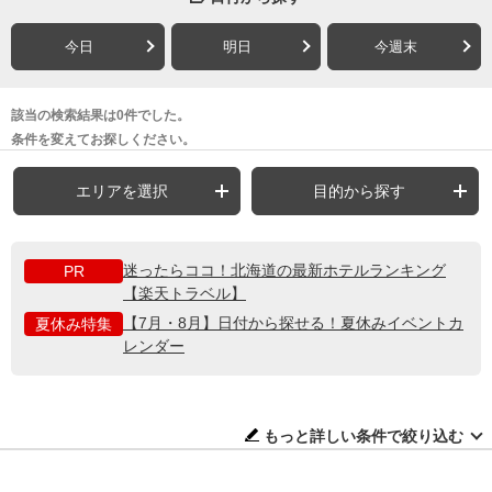
今日
明日
今週末
該当の検索結果は0件でした。
条件を変えてお探しください。
エリアを選択
目的から探す
迷ったらココ！北海道の最新ホテルランキング
PR
【楽天トラベル】
【7月・8月】日付から探せる！夏休みイベントカ
夏休み特集
レンダー
もっと詳しい条件で絞り込む