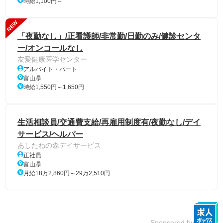
時給1,100円～
NEW
「夜勤なし」/正看護師/非常勤/日勤のみ/健診センタ
ー/オンコールなし
友愛健康医学センター
アルバイト・パート
富山県
時給1,550円～1,650円
生活相談員/交通費支給/再雇用制度有/夜勤なし/デイ
サービス/ヘルパー
あしたねの森デイサービス
正社員
富山県
月給18万2,860円～29万2,510円
Sponsored by