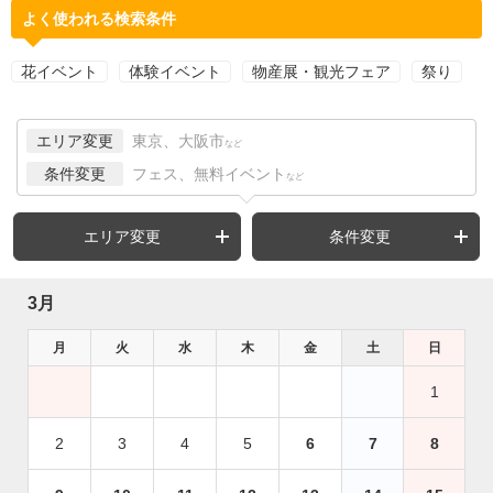
よく使われる検索条件
花イベント
体験イベント
物産展・観光フェア
祭り
エリア変更
東京、大阪市
など
条件変更
フェス、無料イベント
など
エリア変更
条件変更
3月
月
火
水
木
金
土
日
1
2
3
4
5
6
7
8