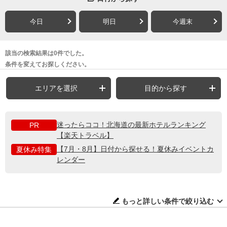
今日
明日
今週末
該当の検索結果は0件でした。
条件を変えてお探しください。
エリアを選択
目的から探す
迷ったらココ！北海道の最新ホテルランキング
PR
【楽天トラベル】
【7月・8月】日付から探せる！夏休みイベントカ
夏休み特集
レンダー
もっと詳しい条件で絞り込む