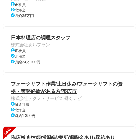
正社員
北海道
月給35万円
日本料理店の調理スタッフ
株式会社あいプラン
正社員
北海道
月給24万100円
フォークリフト作業/土日休み/フォークリフトの資
格・実務経験がある方/帯広市
株式会社テクノ・サービス 働くナビ
派遣社員
北海道
時給1,350円
NEW
臨床検査技師/常勤/診療所/退職金あり/昇給あり