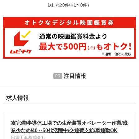
1/1
（全0件中1〜0件）
注目情報
求人情報
寮完備/半導体工場での生産装置オペレーター作業/残
業少なめ/40～50代活躍中/交通費支給/車通勤OK
日総工産株式会社