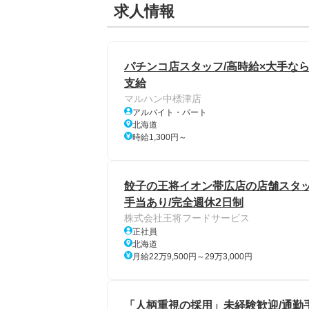
求人情報
パチンコ店スタッフ/高時給×大手ならで
支給
マルハン中標津店
アルバイト・パート
北海道
時給1,300円～
餃子の王将イオン帯広店の店舗スタッフ/
手当あり/完全週休2日制
株式会社王将フードサービス
正社員
北海道
月給22万9,500円～29万3,000円
「人柄重視の採用」未経験歓迎/通勤