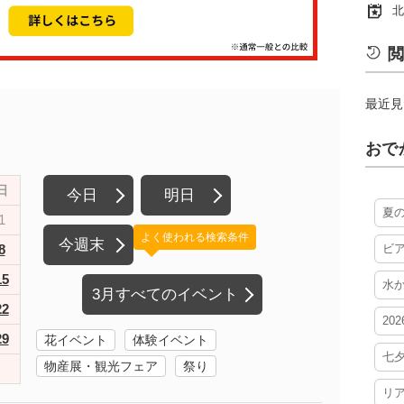
北
閲
最近見
おで
日
今日
明日
夏
1
よく使われる検索条件
今週末
8
ビ
15
水
3月すべてのイベント
22
20
29
花イベント
体験イベント
七
物産展・観光フェア
祭り
リ