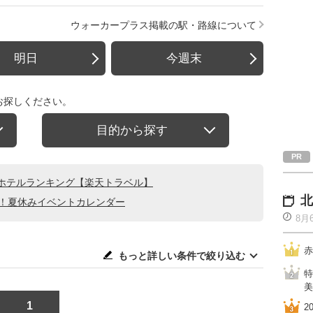
ウォーカープラス掲載の駅・路線について
明日
今週末
お探しください。
目的から探す
ホテルランキング【楽天トラベル】
北
る！夏休みイベントカレンダー
8月
赤
もっと詳しい条件で絞り込む
特
美
1
2