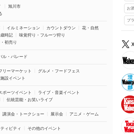
市
旭川市
お
る
プ
葉
イルミネーション
カウントダウン
花・自然
・歳時記
味覚狩り・フルーツ狩り
袋・初売り
バル・パレード
フリーマーケット
グルメ・フードフェス
業施設イベント
スポーツイベント
ライブ・音楽イベント
劇
伝統芸能・お笑いライブ
講演会・トークショー
展示会
アニメ・ゲーム
クティビティ
その他のイベント