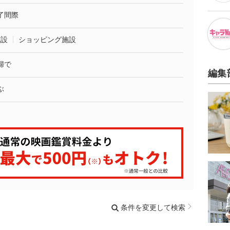
了間際
施設
ショッピング施設
婦で
編集
ぶ
条件を変更して検索