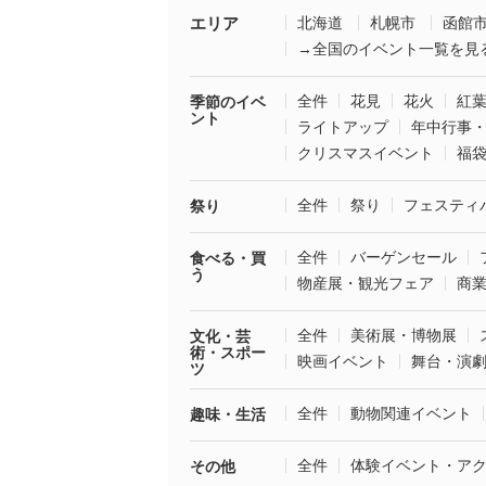
エリア
北海道
札幌市
函館
→全国のイベント一覧を見
全件
花見
花火
紅
季節のイベ
ント
ライトアップ
年中行事
クリスマスイベント
福
全件
祭り
フェスティ
祭り
全件
バーゲンセール
食べる・買
う
物産展・観光フェア
商
全件
美術展・博物展
文化・芸
術・スポー
映画イベント
舞台・演
ツ
全件
動物関連イベント
趣味・生活
全件
体験イベント・ア
その他