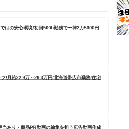
はの安心環境!初回500h勤務で一律2万5000円
月給22.9万～29.3万円/北海道帯広市勤務/住宅
手当あり・商品PR動画の編集を担う広告動画作成