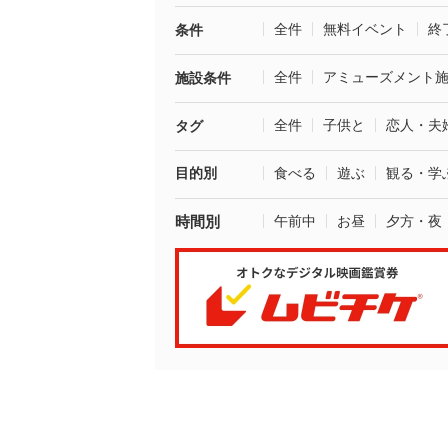
全件
無料イベント
終
条件
全件
アミューズメント
施設条件
全件
子供と
恋人・夫
タグ
目的別
食べる
遊ぶ
観る・学
時間別
午前中
お昼
夕方・夜