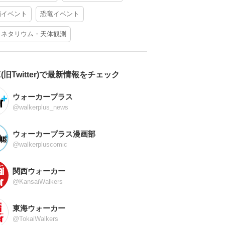
酒イベント
恐竜イベント
ラネタリウム・天体観測
X(旧Twitter)で最新情報をチェック
ウォーカープラス
@walkerplus_news
ウォーカープラス漫画部
@walkerpluscomic
関西ウォーカー
@KansaiWalkers
東海ウォーカー
@TokaiWalkers