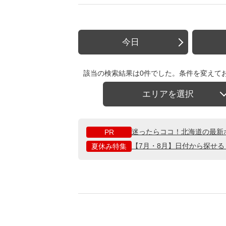
今日
該当の検索結果は0件でした。条件を変えて
エリアを選択
迷ったらココ！北海道の最新
PR
【7月・8月】日付から探せ
夏休み特集