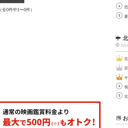
恐
1（全0件中1〜0件）
夏
北
8月
北
百
サ
我
北
お