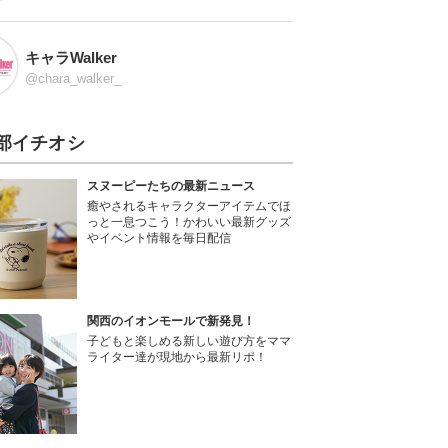
キャラWalker
@chara_walker_
部イチオシ
スヌーピーたちの最新ニュース
癒やされるキャラクターアイテムでほ
っと一息つこう！かわいい最新グッズ
やイベント情報を毎日配信
関西のイオンモールで新発見！
子どもと楽しめる新しい遊び方をママ
ライター達が現地から最新リポ！