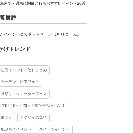
海道で今週末に開催されるおすすめイベント20選
覧履歴
たイベント&スポットページはありません。
かけトレンド
の注目イベント・催しまとめ
アガーデン・ビアフェス
かけ祭り・ウォーターフェス
26年9月19日～23日の連休開催イベント
夕まつり
アジサイの見頃
アル謎解きイベント
スイーツイベント