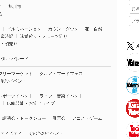
市
旭川市
お
る
プ
葉
イルミネーション
カウントダウン
花・自然
・歳時記
味覚狩り・フルーツ狩り
袋・初売り
バル・パレード
フリーマーケット
グルメ・フードフェス
業施設イベント
スポーツイベント
ライブ・音楽イベント
劇
伝統芸能・お笑いライブ
講演会・トークショー
展示会
アニメ・ゲーム
クティビティ
その他のイベント