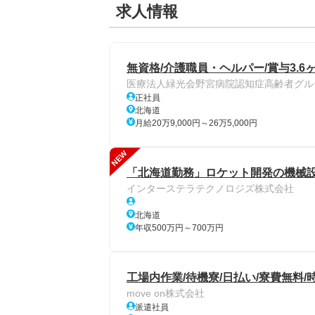
求人情報
無資格/介護職員・ヘルパー/賞与3.6
医療法人緑光会野宮病院認知症高齢者グル
正社員
北海道
月給20万9,000円～26万5,000円
NEW
「北海道勤務」ロケット開発の機械
インターステラテクノロジズ株式会社
北海道
年収500万円～700万円
工場内作業/待機寮/日払い/寮費無料/時
move on株式会社
派遣社員