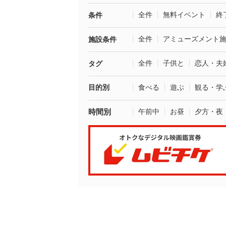
全件
無料イベント
終
条件
全件
アミューズメント
施設条件
全件
子供と
恋人・夫
タグ
目的別
食べる
遊ぶ
観る・学
時間別
午前中
お昼
夕方・夜