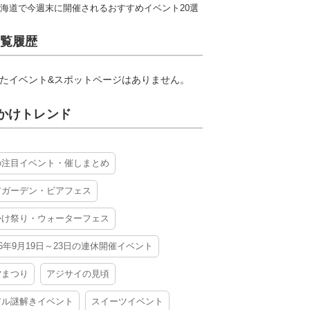
海道で今週末に開催されるおすすめイベント20選
覧履歴
たイベント&スポットページはありません。
かけトレンド
の注目イベント・催しまとめ
アガーデン・ビアフェス
かけ祭り・ウォーターフェス
26年9月19日～23日の連休開催イベント
夕まつり
アジサイの見頃
アル謎解きイベント
スイーツイベント