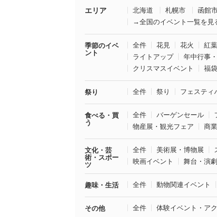
エリア
北海道
札幌市
函館
→全国のイベント一覧を見
全件
花見
花火
紅
季節のイベ
ント
ライトアップ
年中行事
クリスマスイベント
福
全件
祭り
フェスティ
祭り
全件
バーゲンセール
食べる・買
う
物産展・観光フェア
商
全件
美術展・博物展
文化・芸
術・スポー
映画イベント
舞台・演
ツ
全件
動物関連イベント
趣味・生活
全件
体験イベント・ア
その他