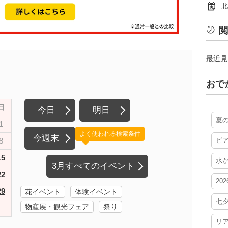
北
閲
最近見
おで
日
今日
明日
夏
1
よく使われる検索条件
今週末
8
ビ
15
水
3月すべてのイベント
22
20
29
花イベント
体験イベント
七
物産展・観光フェア
祭り
リ