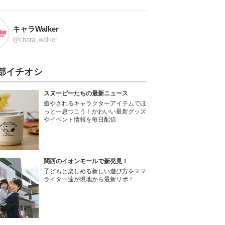
キャラWalker
@chara_walker_
部イチオシ
スヌーピーたちの最新ニュース
癒やされるキャラクターアイテムでほ
っと一息つこう！かわいい最新グッズ
やイベント情報を毎日配信
関西のイオンモールで新発見！
子どもと楽しめる新しい遊び方をママ
ライター達が現地から最新リポ！