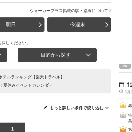
ウォーカープラス掲載の駅・路線について
明日
今週末
お探しください。
目的から探す
ホテルランキング【楽天トラベル】
北
る！夏休みイベントカレンダー
8月
赤
もっと詳しい条件で絞り込む
特
美
1
第