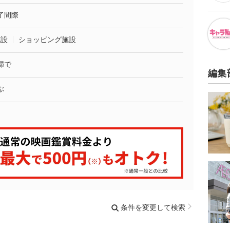
了間際
施設
ショッピング施設
婦で
編集
ぶ
条件を変更して検索