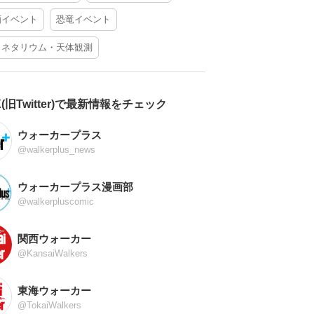
酒イベント
恐竜イベント
ラネタリウム・天体観測
X(旧Twitter)で最新情報をチェック
ウォーカープラス
@walkerplus_news
ウォーカープラス漫画部
@walkerpluscomic
関西ウォーカー
@KansaiWalkers
東海ウォーカー
@TokaiWalkers