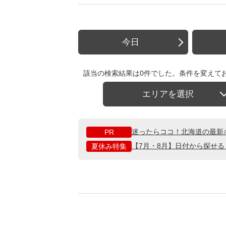
今日
該当の検索結果は0件でした。条件を変えて
エリアを選択
迷ったらココ！北海道の最新
PR
【7月・8月】日付から探せ
夏休み特集