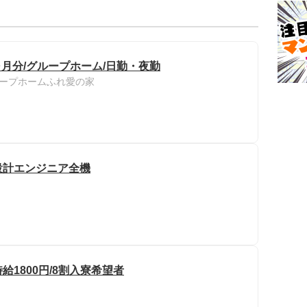
ヶ月分/グループホーム/日勤・夜勤
ープホームふれ愛の家
設計エンジニア全機
給1800円/8割入寮希望者