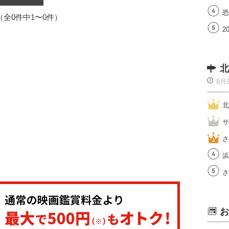
恐
1（全0件中1〜0件）
2
北
8月
北
サ
さ
浜
さ
お