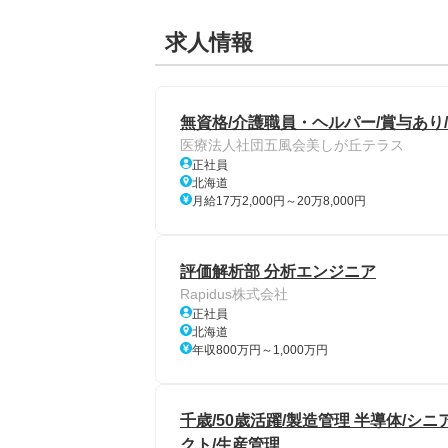
求人情報
無資格/介護職員・ヘルパー/賞与あり
医療法人社団五風会美しが丘テラス
正社員
北海道
月給17万2,000円～20万8,000円
評価解析部 分析エンジニア
Rapidus株式会社
正社員
北海道
年収800万円～1,000万円
千歳/50歳活躍/製造管理 半導体/
クト/生産管理