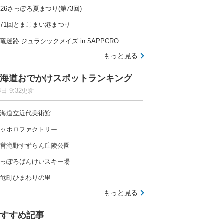
026さっぽろ夏まつり(第73回)
71回とまこまい港まつり
竜迷路 ジュラシックメイズ in SAPPORO
もっと見る
海道おでかけスポットランキング
8日 9:32更新
海道立近代美術館
ッポロファクトリー
営滝野すずらん丘陵公園
っぽろばんけいスキー場
竜町ひまわりの里
もっと見る
すすめ記事