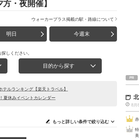
【夕方・夜開催】
ウォーカープラス掲載の駅・路線について
明日
今週末
お探しください。
目的から探す
ホテルランキング【楽天トラベル】
北
る！夏休みイベントカレンダー
8月
赤
もっと詳しい条件で絞り込む
特
美