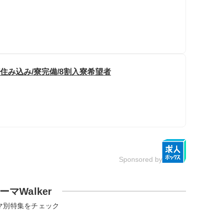
住み込み/寮完備/8割入寮希望者
Sponsored by
ーマWalker
マ別特集をチェック