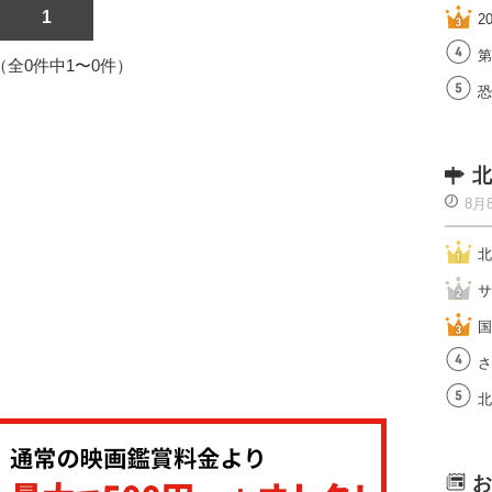
1
2
第
1（全0件中1〜0件）
恐
北
8月
北
サ
国
さ
北
お