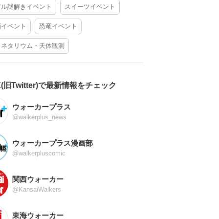
アル謎解きイベント
スイーツイベント
酒イベント
恐竜イベント
ラネタリウム・天体観測
X(旧Twitter)で最新情報をチェック
ウォーカープラス
@walkerplus_news
ウォーカープラス漫画部
@walkerpluscomic
関西ウォーカー
@KansaiWalkers
東海ウォーカー