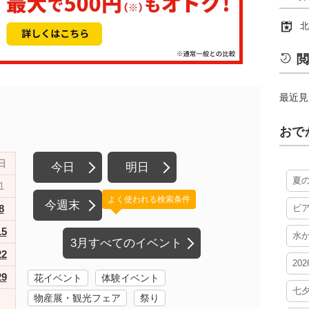
北
閲
最近見
おで
日
今日
明日
夏
1
よく使われる検索条件
今週末
8
ビ
15
水
3月すべてのイベント
22
20
29
花イベント
体験イベント
七
物産展・観光フェア
祭り