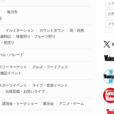
リ
市
旭川市
お
る
プ
葉
イルミネーション
カウントダウン
花・自然
・歳時記
味覚狩り・フルーツ狩り
袋・初売り
バル・パレード
フリーマーケット
グルメ・フードフェス
業施設イベント
スポーツイベント
ライブ・音楽イベント
劇
伝統芸能・お笑いライブ
講演会・トークショー
展示会
アニメ・ゲーム