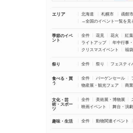
エリア
北海道
札幌市
函館
→全国のイベント一覧を見
全件
花見
花火
紅
季節のイベ
ント
ライトアップ
年中行事
クリスマスイベント
福
全件
祭り
フェスティ
祭り
全件
バーゲンセール
食べる・買
う
物産展・観光フェア
商
全件
美術展・博物展
文化・芸
術・スポー
映画イベント
舞台・演
ツ
全件
動物関連イベント
趣味・生活