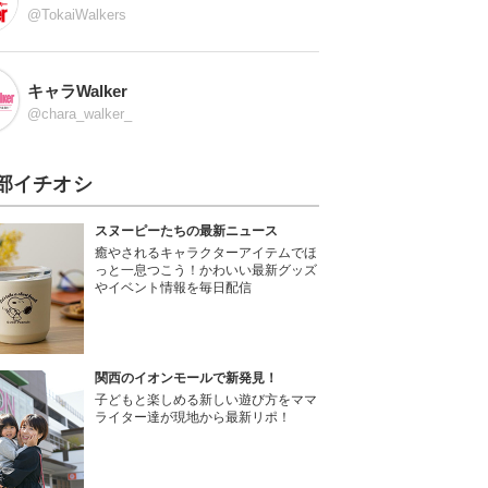
@TokaiWalkers
キャラWalker
@chara_walker_
部イチオシ
スヌーピーたちの最新ニュース
癒やされるキャラクターアイテムでほ
っと一息つこう！かわいい最新グッズ
やイベント情報を毎日配信
関西のイオンモールで新発見！
子どもと楽しめる新しい遊び方をママ
ライター達が現地から最新リポ！