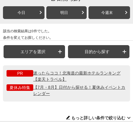
今日
明日
今週末
該当の検索結果は0件でした。
条件を変えてお探しください。
エリアを選択
目的から探す
迷ったらココ！北海道の最新ホテルランキング
PR
【楽天トラベル】
【7月・8月】日付から探せる！夏休みイベントカ
夏休み特集
レンダー
もっと詳しい条件で絞り込む