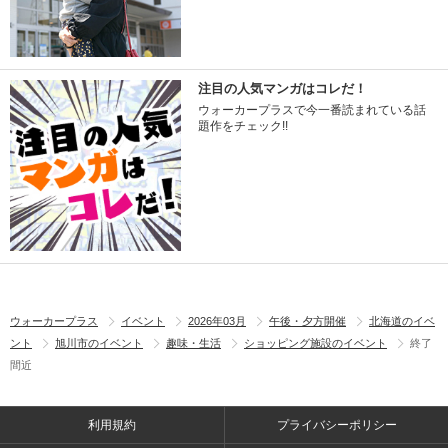
注目の人気マンガはコレだ！
ウォーカープラスで今一番読まれている話
題作をチェック!!
ウォーカープラス
イベント
2026年03月
午後・夕方開催
北海道のイベ
ント
旭川市のイベント
趣味・生活
ショッピング施設のイベント
終了
間近
利用規約
プライバシーポリシー