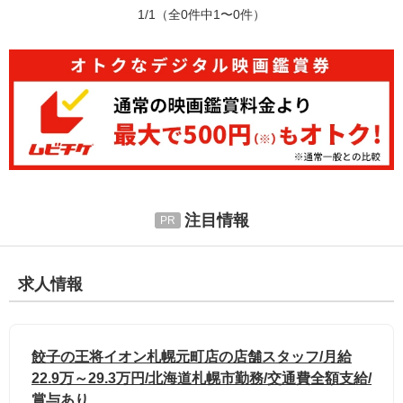
1/1
（全0件中1〜0件）
注目情報
求人情報
餃子の王将イオン札幌元町店の店舗スタッフ/月給
22.9万～29.3万円/北海道札幌市勤務/交通費全額支給/
賞与あり