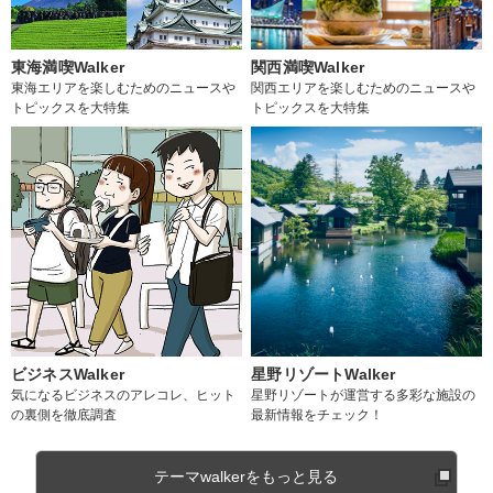
東海満喫Walker
関西満喫Walker
東海エリアを楽しむためのニュースや
関西エリアを楽しむためのニュースや
トピックスを大特集
トピックスを大特集
ビジネスWalker
星野リゾートWalker
気になるビジネスのアレコレ、ヒット
星野リゾートが運営する多彩な施設の
の裏側を徹底調査
最新情報をチェック！
テーマwalkerをもっと見る