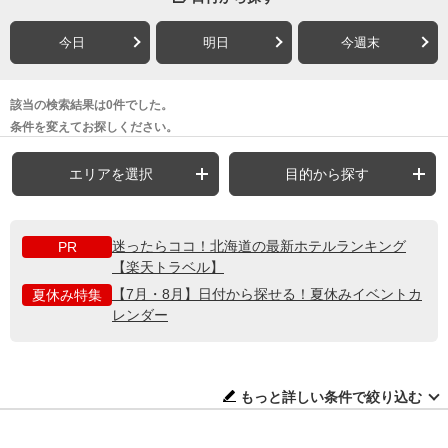
今日
明日
今週末
該当の検索結果は0件でした。
条件を変えてお探しください。
エリアを選択
目的から探す
迷ったらココ！北海道の最新ホテルランキング
PR
【楽天トラベル】
【7月・8月】日付から探せる！夏休みイベントカ
夏休み特集
レンダー
もっと詳しい条件で絞り込む