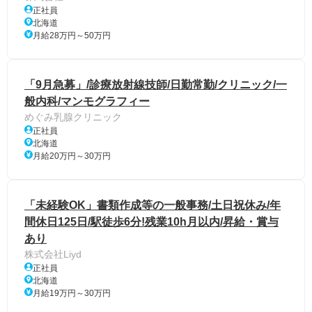
正社員
北海道
月給28万円～50万円
「9月急募」/診療放射線技師/日勤常勤/クリニック/一
般内科/マンモグラフィー
めぐみ乳腺クリニック
正社員
北海道
月給20万円～30万円
「未経験OK」書類作成等の一般事務/土日祝休み/年
間休日125日/駅徒歩6分!残業10h月以内/昇給・賞与
あり
株式会社Liyd
正社員
北海道
月給19万円～30万円