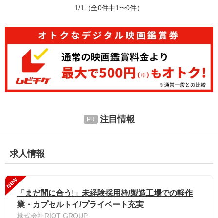
1/1
（全0件中1〜0件）
注目情報
求人情報
NEW
「まだ間に合う!」未経験採用枠/製造工場での軽作
業・カプセルトイ/プライベート充実
株式会社RIOT GROUP