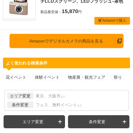
チLCDスクリーン、LEDフラッシュ–茶色
15,870
新品最安値：
円
Amazonで購入
Amazonでデジタルカメラの商品を見る
よく使われる検索条件
花イベント
体験イベント
物産展・観光フェア
祭り
エリア変更
東京、大阪市
など
条件変更
フェス、無料イベント
など
エリア変更
条件変更