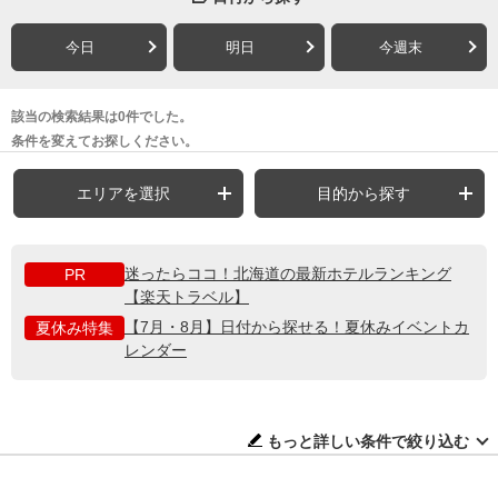
今日
明日
今週末
該当の検索結果は0件でした。
条件を変えてお探しください。
エリアを選択
目的から探す
迷ったらココ！北海道の最新ホテルランキング
PR
【楽天トラベル】
【7月・8月】日付から探せる！夏休みイベントカ
夏休み特集
レンダー
もっと詳しい条件で絞り込む