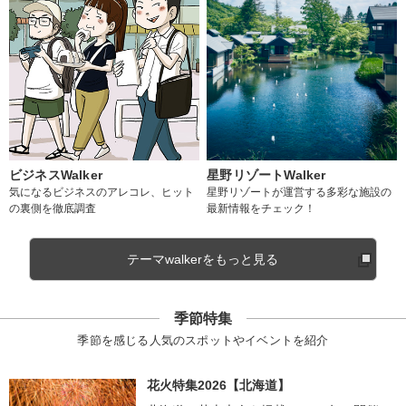
ビジネスWalker
星野リゾートWalker
気になるビジネスのアレコレ、ヒット
星野リゾートが運営する多彩な施設の
の裏側を徹底調査
最新情報をチェック！
テーマwalkerをもっと見る
季節特集
季節を感じる人気のスポットやイベントを紹介
花火特集2026【北海道】