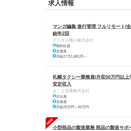
求人情報
マンガ編集 進行管理 フルリモート/全
給年2回
デジタル職人株式会社
契約社員
北海道
月給27万1,881円～
札幌タクシー乗務員/月収50万円以上可
安定収入
まこと交通株式会社
正社員
北海道
月給25万円～50万円
NEW
小型部品の製造業務 部品の製造サポ