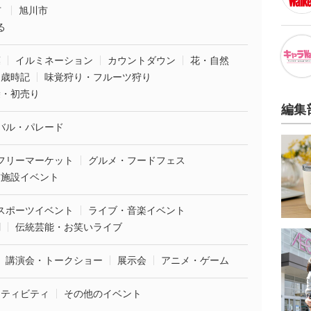
市
旭川市
る
葉
イルミネーション
カウントダウン
花・自然
・歳時記
味覚狩り・フルーツ狩り
袋・初売り
編集
バル・パレード
フリーマーケット
グルメ・フードフェス
業施設イベント
スポーツイベント
ライブ・音楽イベント
劇
伝統芸能・お笑いライブ
講演会・トークショー
展示会
アニメ・ゲーム
クティビティ
その他のイベント