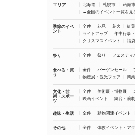
エリア
北海道
札幌市
函館
→全国のイベント一覧を見
全件
花見
花火
紅
季節のイベ
ント
ライトアップ
年中行事
クリスマスイベント
福
全件
祭り
フェスティ
祭り
全件
バーゲンセール
食べる・買
う
物産展・観光フェア
商
全件
美術展・博物展
文化・芸
術・スポー
映画イベント
舞台・演
ツ
全件
動物関連イベント
趣味・生活
全件
体験イベント・ア
その他