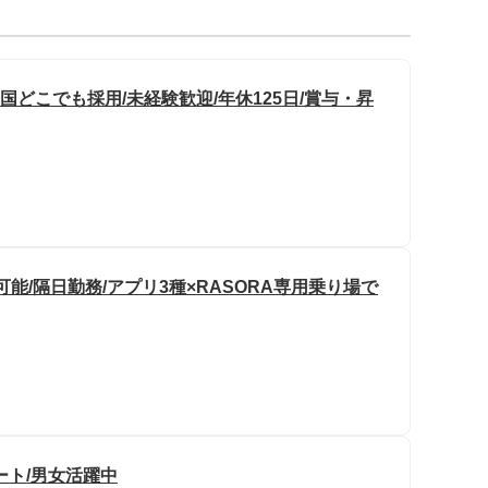
国どこでも採用/未経験歓迎/年休125日/賞与・昇
能/隔日勤務/アプリ3種×RASORA専用乗り場で
ート/男女活躍中