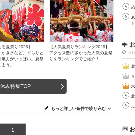
恐
あ
ト
北
る夏祭り2026】
【人気夏祭りランキング2026】
、かき氷など、ずらりと
アクセス数の多かった人気の夏祭
8月
は魅力がいっぱい。夏祭
りをランキングでご紹介！
しよう。
北
サ
休み特集TOP
水
北
ふ
もっと詳しい条件で絞り込む
お
1