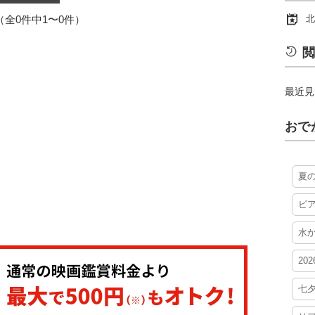
1（全0件中1〜0件）
北
閲
最近見
おで
夏
ビ
水
20
七