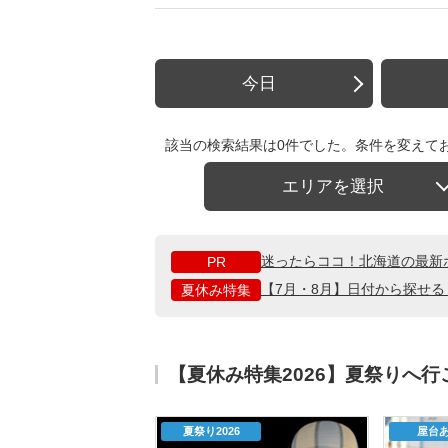
今日
該当の検索結果は0件でした。条件を変えて
エリアを選択
迷ったらココ！北海道の最新
PR
【7月・8月】日付から探せ
夏休み特集
【夏休み特集2026】夏祭りへ
夏祭り2026
屋台