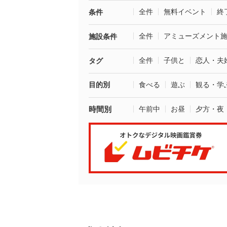
全件
無料イベント
終
条件
全件
アミューズメント
施設条件
全件
子供と
恋人・夫
タグ
目的別
食べる
遊ぶ
観る・学
時間別
午前中
お昼
夕方・夜