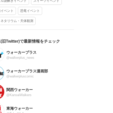
アル謎解きイベント
スイーツイベント
酒イベント
恐竜イベント
ラネタリウム・天体観測
X(旧Twitter)で最新情報をチェック
ウォーカープラス
@walkerplus_news
ウォーカープラス漫画部
@walkerpluscomic
関西ウォーカー
@KansaiWalkers
東海ウォーカー