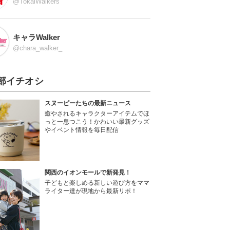
@TokaiWalkers
キャラWalker
@chara_walker_
部イチオシ
スヌーピーたちの最新ニュース
癒やされるキャラクターアイテムでほ
っと一息つこう！かわいい最新グッズ
やイベント情報を毎日配信
関西のイオンモールで新発見！
子どもと楽しめる新しい遊び方をママ
ライター達が現地から最新リポ！