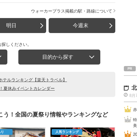
ウォーカープラス掲載の駅・路線について
明日
今週末
お探しください。
目的から探す
ホテルランキング【楽天トラベル】
北
る！夏休みイベントカレンダー
8月
赤
行こう！全国の夏祭り情報やランキングなど
特
美
あり
人気ランキング
2