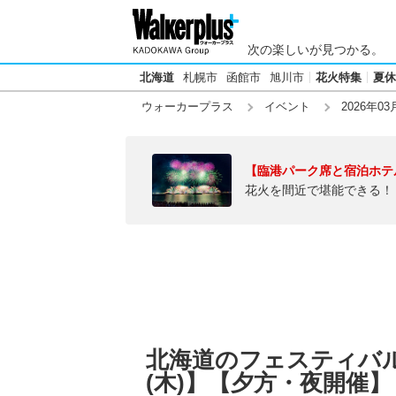
次の楽しいが見つかる。
北海道
札幌市
函館市
旭川市
花火特集
夏休
ウォーカープラス
イベント
2026年03
【臨港パーク席と宿泊ホテ
花火を間近で堪能できる！
北海道のフェスティバル・
(木)】【夕方・夜開催