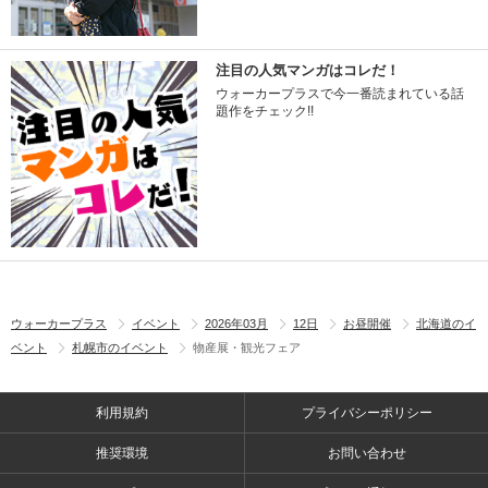
注目の人気マンガはコレだ！
ウォーカープラスで今一番読まれている話
題作をチェック!!
ウォーカープラス
イベント
2026年03月
12日
お昼開催
北海道のイ
ベント
札幌市のイベント
物産展・観光フェア
利用規約
プライバシーポリシー
推奨環境
お問い合わせ