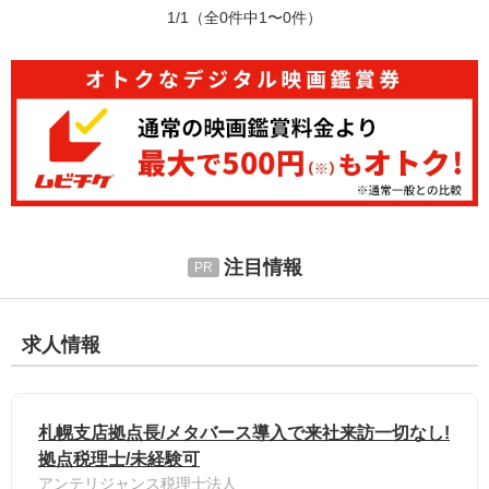
1/1
（全0件中1〜0件）
注目情報
求人情報
札幌支店拠点長/メタバース導入で来社来訪一切なし!
拠点税理士/未経験可
アンテリジャンス税理士法人