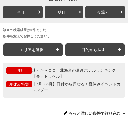
今日
明日
今週末
該当の検索結果は0件でした。
条件を変えてお探しください。
エリアを選択
目的から探す
迷ったらココ！北海道の最新ホテルランキング
PR
【楽天トラベル】
【7月・8月】日付から探せる！夏休みイベントカ
夏休み特集
レンダー
もっと詳しい条件で絞り込む