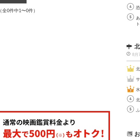
恐
1（全0件中1〜0件）
あ
ト
北
8月
北
サ
水
北
ふ
お