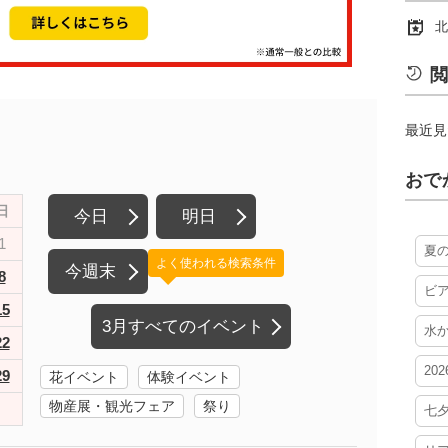
北
閲
最近見
おで
日
今日
明日
1
夏
よく使われる検索条件
今週末
8
ビ
15
3月すべてのイベント
水
22
20
29
花イベント
体験イベント
物産展・観光フェア
祭り
七