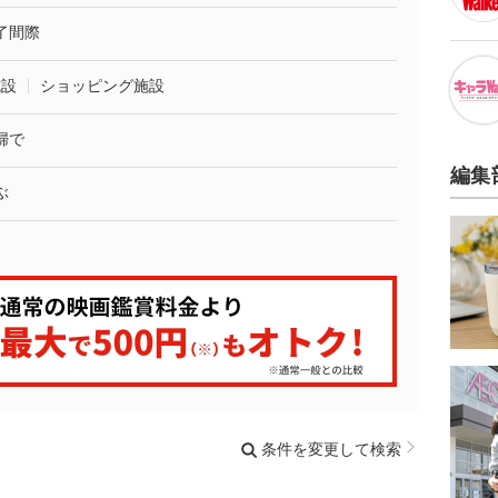
了間際
施設
ショッピング施設
婦で
編集
ぶ
条件を変更して検索