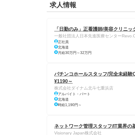
求人情報
「日勤のみ」正看護師/美容クリニッ
一般社団法人日本先進医療センターRevo.Cli
正社員
北海道
月給30万円～32万円
パチンコホールスタッフ/完全未経験OK
¥1190～
株式会社ダイナム北斗七重浜店
アルバイト・パート
北海道
時給1,190円～
ネットワーク管理スタッフ/IT業界の基
Visionary Japan株式会社