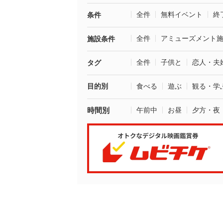
全件
無料イベント
終
条件
全件
アミューズメント
施設条件
全件
子供と
恋人・夫
タグ
目的別
食べる
遊ぶ
観る・学
時間別
午前中
お昼
夕方・夜