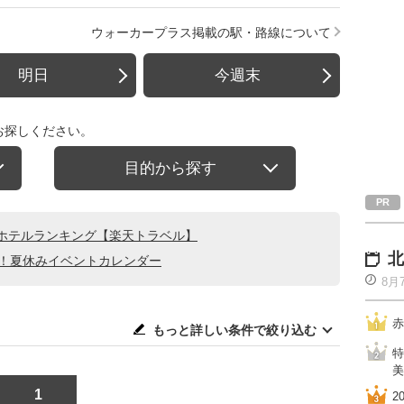
ウォーカープラス掲載の駅・路線について
明日
今週末
お探しください。
目的から探す
ホテルランキング【楽天トラベル】
北
る！夏休みイベントカレンダー
8月
赤
もっと詳しい条件で絞り込む
特
美
1
2