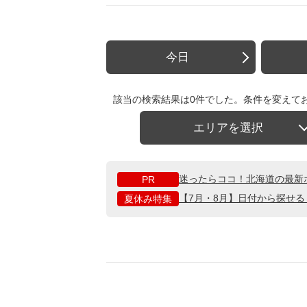
今日
該当の検索結果は0件でした。条件を変えて
エリアを選択
迷ったらココ！北海道の最新
PR
【7月・8月】日付から探せ
夏休み特集