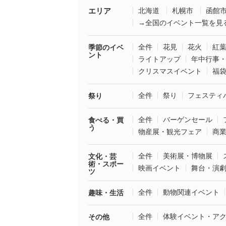
エリア
北海道
札幌市
函館
→全国のイベント一覧を見
全件
花見
花火
紅
季節のイベ
ント
ライトアップ
年中行事
クリスマスイベント
福
全件
祭り
フェスティ
祭り
全件
バーゲンセール
食べる・買
う
物産展・観光フェア
商
全件
美術展・博物展
文化・芸
術・スポー
映画イベント
舞台・演
ツ
全件
動物関連イベント
趣味・生活
全件
体験イベント・ア
その他