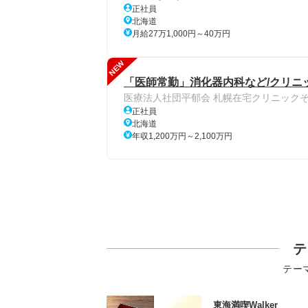
正社員
北海道
月給27万1,000円～40万円
NEW
「医師常勤」消化器内科など/クリニッ
医療法人社団平郁会 札幌在宅クリニック
正社員
北海道
年収1,200万円～2,100万円
テ
テー
東海満喫Walker