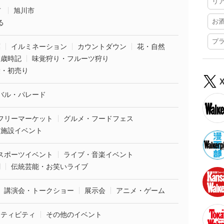
リ
市
旭川市
お
る
プ
葉
イルミネーション
カウントダウン
花・自然
・歳時記
味覚狩り・フルーツ狩り
袋・初売り
バル・パレード
フリーマーケット
グルメ・フードフェス
業施設イベント
スポーツイベント
ライブ・音楽イベント
劇
伝統芸能・お笑いライブ
講演会・トークショー
展示会
アニメ・ゲーム
クティビティ
その他のイベント