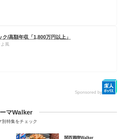
ク/高額年収「1,800万円以上」
そよ風
Sponsored by
ーマWalker
マ別特集をチェック
関西満喫Walker