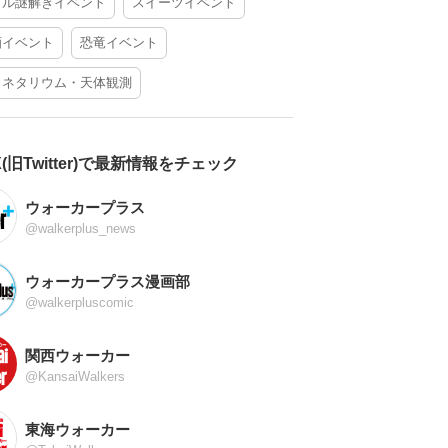
アル謎解きイベント
スイーツイベント
酒イベント
恐竜イベント
ラネタリウム・天体観測
X(旧Twitter)で最新情報をチェック
ウォーカープラス
@walkerplus_news
ウォーカープラス漫画部
@walkerpluscomic
関西ウォーカー
@KansaiWalkers
東海ウォーカー