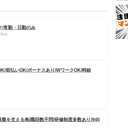
ク/常勤・日勤のみ
nic
/前払いOK/ボーナスあり/WワークOK/時給
盤を支える/転職回数不問/研修制度多数あり/945