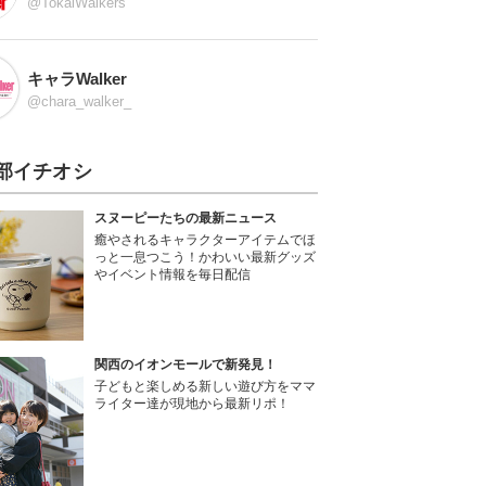
@TokaiWalkers
キャラWalker
@chara_walker_
部イチオシ
スヌーピーたちの最新ニュース
癒やされるキャラクターアイテムでほ
っと一息つこう！かわいい最新グッズ
やイベント情報を毎日配信
関西のイオンモールで新発見！
子どもと楽しめる新しい遊び方をママ
ライター達が現地から最新リポ！