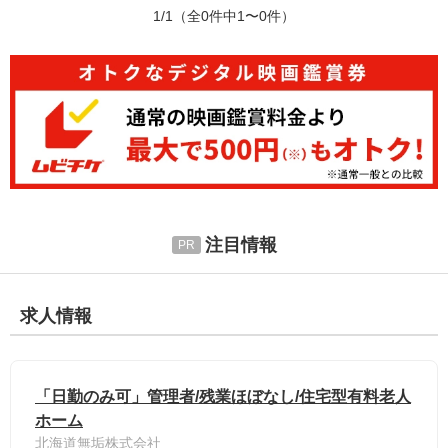
1/1
（全0件中1〜0件）
注目情報
求人情報
「日勤のみ可」管理者/残業ほぼなし/住宅型有料老人
ホーム
北海道無垢株式会社