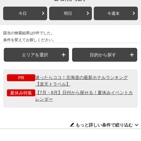
今日
明日
今週末
該当の検索結果は0件でした。
条件を変えてお探しください。
エリアを選択
目的から探す
迷ったらココ！北海道の最新ホテルランキング
PR
【楽天トラベル】
【7月・8月】日付から探せる！夏休みイベントカ
夏休み特集
レンダー
もっと詳しい条件で絞り込む