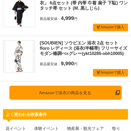
衣」 6点セット (帯 内帯 巾着 扇子 下駄) ワン
タッチ帯 セット (M, 黒しじら)
4,999
新品最安値：
円
Amazonで購入
[SOUBIEN] ソウビエン 浴衣 2点 セット
floro レディース (浴衣/半幅帯) フリーサイズ
モダン椿調べ×グレー(ykt10285-obh10005)
9,990
新品最安値：
円
Amazonで購入
Amazonで浴衣の商品を見る
よく使われる検索条件
花イベント
体験イベント
物産展・観光フェア
祭り