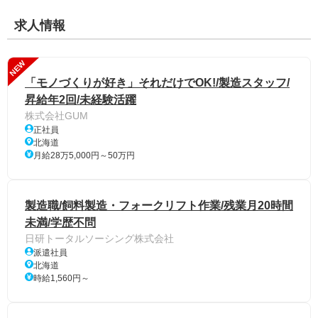
求人情報
NEW
「モノづくりが好き」それだけでOK!/製造スタッフ/
昇給年2回/未経験活躍
株式会社GUM
正社員
北海道
月給28万5,000円～50万円
製造職/飼料製造・フォークリフト作業/残業月20時間
未満/学歴不問
日研トータルソーシング株式会社
派遣社員
北海道
時給1,560円～