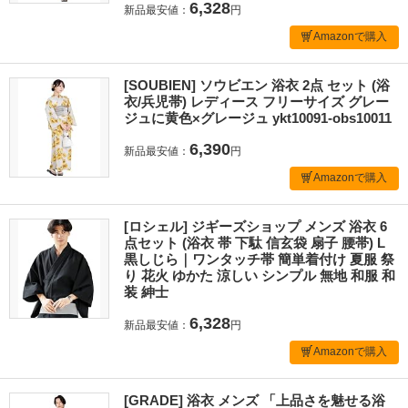
6,328
新品最安値：
円
Amazonで購入
[SOUBIEN] ソウビエン 浴衣 2点 セット (浴
衣/兵児帯) レディース フリーサイズ グレー
ジュに黄色×グレージュ ykt10091-obs10011
6,390
新品最安値：
円
Amazonで購入
[ロシェル] ジギーズショップ メンズ 浴衣 6
点セット (浴衣 帯 下駄 信玄袋 扇子 腰帯) L
黒しじら｜ワンタッチ帯 簡単着付け 夏服 祭
り 花火 ゆかた 涼しい シンプル 無地 和服 和
装 紳士
6,328
新品最安値：
円
Amazonで購入
[GRADE] 浴衣 メンズ 「上品さを魅せる浴