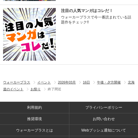
注目の人気マンガはコレだ！
ウォーカープラスで今一番読まれている話
題作をチェック!!
ウォーカープラス
イベント
2026年03月
16日
午後・夕方開催
北海
道のイベント
お祭り
終了間近
利用規約
プライバシーポリシー
推奨環境
お問い合わせ
ウォーカープラスとは
Webプッシュ通知について