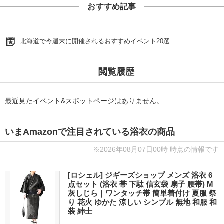
おすすめ記事
北海道で今週末に開催されるおすすめイベント20選
閲覧履歴
最近見たイベント&スポットページはありません。
いまAmazonで注目されている浴衣の商品
※2026年08月07日00時 時点の情報です
[ロシェル] ジギーズショップ メンズ 浴衣 6
点セット (浴衣 帯 下駄 信玄袋 扇子 腰帯) M
灰しじら｜ワンタッチ帯 簡単着付け 夏服 祭
り 花火 ゆかた 涼しい シンプル 無地 和服 和
装 紳士