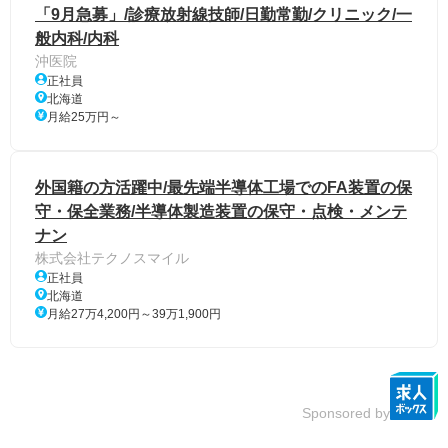
「9月急募」/診療放射線技師/日勤常勤/クリニック/一
般内科/内科
沖医院
正社員
北海道
月給25万円～
外国籍の方活躍中/最先端半導体工場でのFA装置の保
守・保全業務/半導体製造装置の保守・点検・メンテ
ナン
株式会社テクノスマイル
正社員
北海道
月給27万4,200円～39万1,900円
Sponsored by