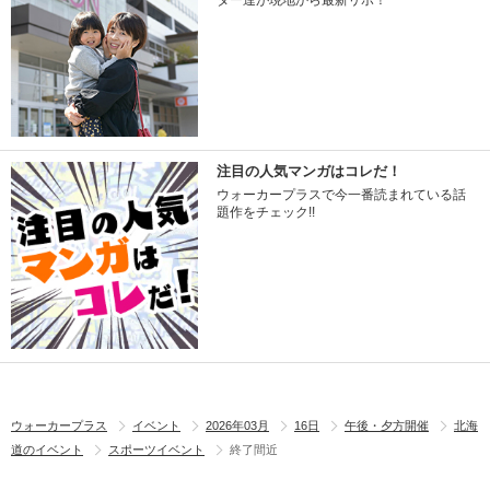
ター達が現地から最新リポ！
注目の人気マンガはコレだ！
ウォーカープラスで今一番読まれている話
題作をチェック!!
ウォーカープラス
イベント
2026年03月
16日
午後・夕方開催
北海
道のイベント
スポーツイベント
終了間近