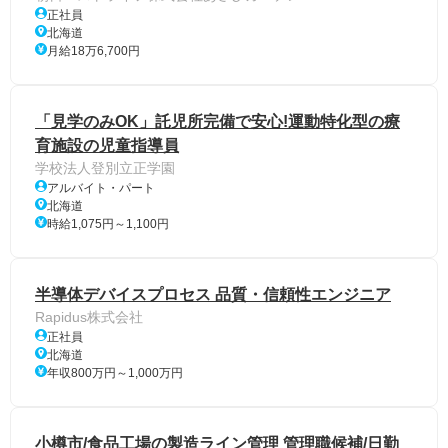
正社員
北海道
月給18万6,700円
「見学のみOK」託児所完備で安心!運動特化型の療
育施設の児童指導員
学校法人登別立正学園
アルバイト・パート
北海道
時給1,075円～1,100円
半導体デバイスプロセス 品質・信頼性エンジニア
Rapidus株式会社
正社員
北海道
年収800万円～1,000万円
小樽市/食品工場の製造ライン管理 管理職候補/日勤