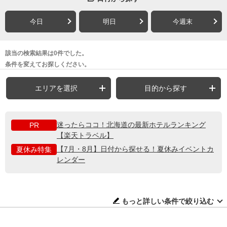
今日
明日
今週末
該当の検索結果は0件でした。
条件を変えてお探しください。
エリアを選択
目的から探す
迷ったらココ！北海道の最新ホテルランキング
PR
【楽天トラベル】
【7月・8月】日付から探せる！夏休みイベントカ
夏休み特集
レンダー
もっと詳しい条件で絞り込む