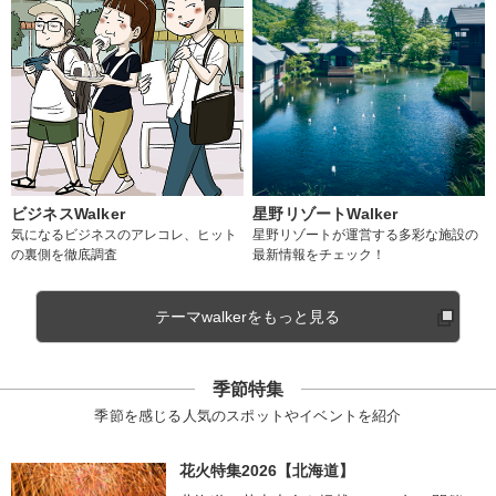
ビジネスWalker
星野リゾートWalker
気になるビジネスのアレコレ、ヒット
星野リゾートが運営する多彩な施設の
の裏側を徹底調査
最新情報をチェック！
テーマwalkerをもっと見る
季節特集
季節を感じる人気のスポットやイベントを紹介
花火特集2026【北海道】