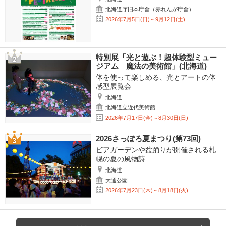
北海道庁旧本庁舎（赤れんが庁舎）
2026年7月5日(日)～9月12日(土)
特別展「光と遊ぶ！超体験型ミュー
ジアム 魔法の美術館」(北海道)
体を使って楽しめる、光とアートの体
感型展覧会
北海道
北海道立近代美術館
2026年7月17日(金)～8月30日(日)
2026さっぽろ夏まつり(第73回)
ビアガーデンや盆踊りが開催される札
幌の夏の風物詩
北海道
大通公園
2026年7月23日(木)～8月18日(火)