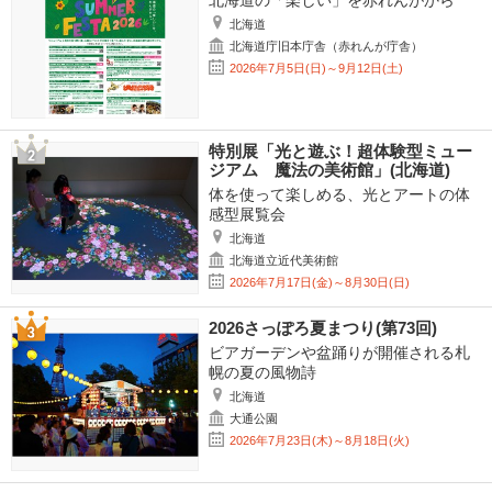
北海道の「楽しい」を赤れんがから
北海道
北海道庁旧本庁舎（赤れんが庁舎）
2026年7月5日(日)～9月12日(土)
特別展「光と遊ぶ！超体験型ミュー
ジアム 魔法の美術館」(北海道)
体を使って楽しめる、光とアートの体
感型展覧会
北海道
北海道立近代美術館
2026年7月17日(金)～8月30日(日)
2026さっぽろ夏まつり(第73回)
ビアガーデンや盆踊りが開催される札
幌の夏の風物詩
北海道
大通公園
2026年7月23日(木)～8月18日(火)