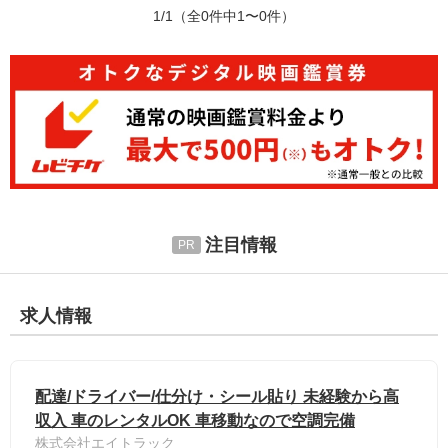
1/1
（全0件中1〜0件）
注目情報
求人情報
配達/ドライバー/仕分け・シール貼り 未経験から高
収入 車のレンタルOK 車移動なので空調完備
株式会社エイトラック