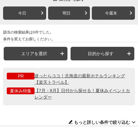
今日
明日
今週末
該当の検索結果は0件でした。
条件を変えてお探しください。
エリアを選択
目的から探す
迷ったらココ！北海道の最新ホテルランキング
PR
【楽天トラベル】
【7月・8月】日付から探せる！夏休みイベントカ
夏休み特集
レンダー
もっと詳しい条件で絞り込む