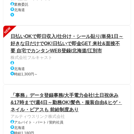
業務委託
北海道
NEW
日払いOKで即日収入/仕分け・シール貼り/単発1日～
好きな日だけでOK!日払いで即金GET 来社&面接不
要 自宅でカンタンWEB登録/北海道/江別市
株式会社フルキャスト
北海道
時給1,300円～
「事務」データ登録事務/大手電力会社!土日祝休み
&17時まで!週4日～勤務OK!髪色・服装自由&ヒゲ・
ネイル・ピアスも 前給制度あり
アルティウスリンク株式会社
アルバイト・パート / 契約社員
北海道
時給1,180円