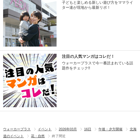
子どもと楽しめる新しい遊び方をママライ
ター達が現地から最新リポ！
注目の人気マンガはコレだ！
ウォーカープラスで今一番読まれている話
題作をチェック!!
ウォーカープラス
イベント
2026年03月
16日
午後・夕方開催
北海
道のイベント
花・自然
終了間近