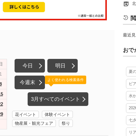
北
閲
最近見
おで
日
今日
明日
夏
1
よく使われる検索条件
今週末
8
ビ
15
水
3月すべてのイベント
22
20
29
花イベント
体験イベント
七
物産展・観光フェア
祭り
リ