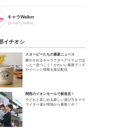
キャラWalker
@chara_walker_
部イチオシ
スヌーピーたちの最新ニュース
癒やされるキャラクターアイテムでほ
っと一息つこう！かわいい最新グッズ
やイベント情報を毎日配信
関西のイオンモールで新発見！
子どもと楽しめる新しい遊び方をママ
ライター達が現地から最新リポ！