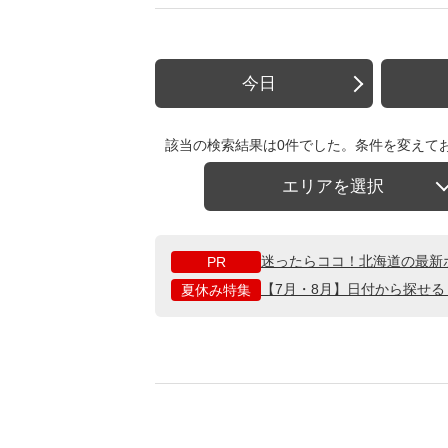
今日
該当の検索結果は0件でした。条件を変えて
エリアを選択
迷ったらココ！北海道の最新
PR
【7月・8月】日付から探せ
夏休み特集