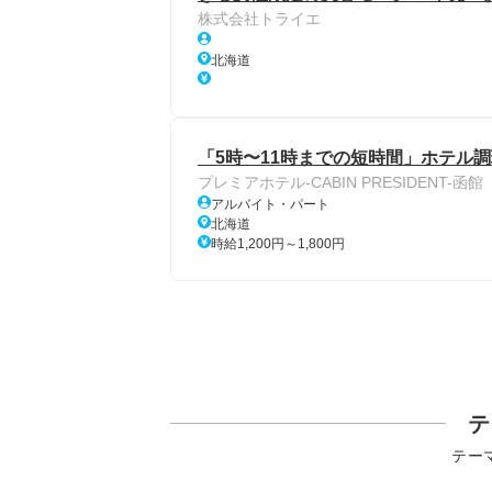
株式会社トライエ
北海道
「5時〜11時までの短時間」ホテル調
プレミアホテル-CABIN PRESIDENT-函館
アルバイト・パート
北海道
時給1,200円～1,800円
テ
テー