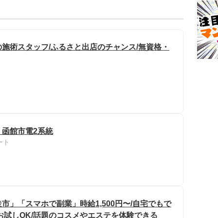
施術スタッフ/ふるさと出店のチャンス/無資格・
 函館市電2系統
ート
市」「スマホで副業」時給1,500円〜/自宅でもで
お試しOK/話題のコスメやエステを体験できる