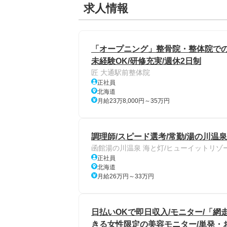
求人情報
「オープニング」整骨院・整体院での
未経験OK/研修充実/週休2日制
匠 大通駅前整体院
正社員
北海道
月給23万8,000円～35万円
調理師/スピード選考/常勤/湯の川温泉
函館湯の川温泉 海と灯/ヒューイットリゾ
正社員
北海道
月給26万円～33万円
日払いOKで即日収入/モニター/「網走
きる女性限定の美容モニター/単発・