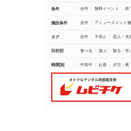
全件
無料イベント
終
条件
全件
アミューズメント
施設条件
全件
子供と
恋人・夫
タグ
目的別
食べる
遊ぶ
観る・学
時間別
午前中
お昼
夕方・夜