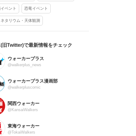
酒イベント
恐竜イベント
ラネタリウム・天体観測
X(旧Twitter)で最新情報をチェック
ウォーカープラス
@walkerplus_news
ウォーカープラス漫画部
@walkerpluscomic
関西ウォーカー
@KansaiWalkers
東海ウォーカー
@TokaiWalkers