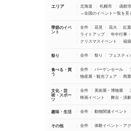
エリア
北海道
札幌市
函館
→全国のイベント一覧を見
全件
花見
花火
紅
季節のイベ
ント
ライトアップ
年中行事
クリスマスイベント
福
全件
祭り
フェスティ
祭り
全件
バーゲンセール
食べる・買
う
物産展・観光フェア
商
全件
美術展・博物展
文化・芸
術・スポー
映画イベント
舞台・演
ツ
全件
動物関連イベント
趣味・生活
全件
体験イベント・ア
その他