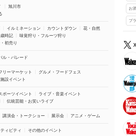
市
旭川市
お
る
プ
葉
イルミネーション
カウントダウン
花・自然
・歳時記
味覚狩り・フルーツ狩り
袋・初売り
バル・パレード
フリーマーケット
グルメ・フードフェス
業施設イベント
スポーツイベント
ライブ・音楽イベント
劇
伝統芸能・お笑いライブ
講演会・トークショー
展示会
アニメ・ゲーム
クティビティ
その他のイベント