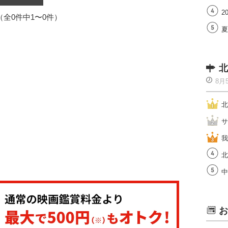
2
1（全0件中1〜0件）
夏
北
8月
北
サ
我
北
中
お