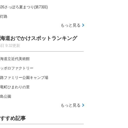
026さっぽろ夏まつり(第73回)
灯路
もっと見る
海道おでかけスポットランキング
5日 9:32更新
海道立近代美術館
ッポロファクトリー
路ファミリー公園キャンプ場
竜町ひまわりの里
島公園
もっと見る
すすめ記事