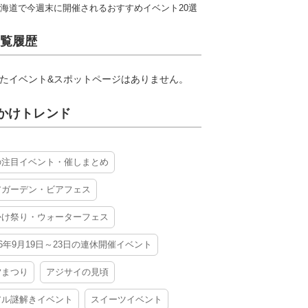
海道で今週末に開催されるおすすめイベント20選
覧履歴
たイベント&スポットページはありません。
かけトレンド
の注目イベント・催しまとめ
アガーデン・ビアフェス
かけ祭り・ウォーターフェス
26年9月19日～23日の連休開催イベント
夕まつり
アジサイの見頃
アル謎解きイベント
スイーツイベント