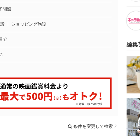
了間際
施設
ショッピング施設
婦で
編集
ぶ
条件を変更して検索