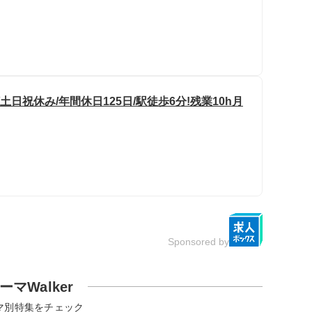
日祝休み/年間休日125日/駅徒歩6分!残業10h月
Sponsored by
ーマWalker
マ別特集をチェック