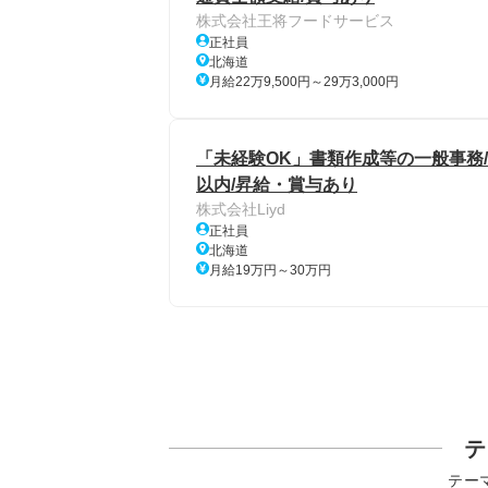
株式会社王将フードサービス
正社員
北海道
月給22万9,500円～29万3,000円
「未経験OK」書類作成等の一般事務/土
以内/昇給・賞与あり
株式会社Liyd
正社員
北海道
月給19万円～30万円
テ
テー