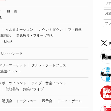
リ
市
旭川市
お
る
プ
葉
イルミネーション
カウントダウン
花・自然
・歳時記
味覚狩り・フルーツ狩り
袋・初売り
バル・パレード
フリーマーケット
グルメ・フードフェス
業施設イベント
スポーツイベント
ライブ・音楽イベント
劇
伝統芸能・お笑いライブ
講演会・トークショー
展示会
アニメ・ゲーム