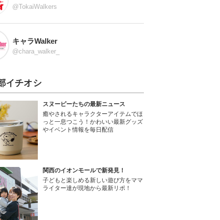
@TokaiWalkers
キャラWalker
@chara_walker_
部イチオシ
スヌーピーたちの最新ニュース
癒やされるキャラクターアイテムでほ
っと一息つこう！かわいい最新グッズ
やイベント情報を毎日配信
関西のイオンモールで新発見！
子どもと楽しめる新しい遊び方をママ
ライター達が現地から最新リポ！