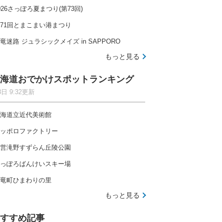
026さっぽろ夏まつり(第73回)
71回とまこまい港まつり
竜迷路 ジュラシックメイズ in SAPPORO
もっと見る
海道おでかけスポットランキング
8日 9:32更新
海道立近代美術館
ッポロファクトリー
営滝野すずらん丘陵公園
っぽろばんけいスキー場
竜町ひまわりの里
もっと見る
すすめ記事