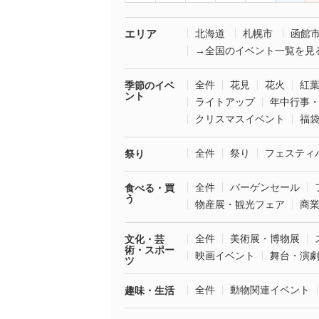
エリア
北海道
札幌市
函館
→全国のイベント一覧を見
全件
花見
花火
紅
季節のイベ
ント
ライトアップ
年中行事
クリスマスイベント
福
全件
祭り
フェスティ
祭り
全件
バーゲンセール
食べる・買
う
物産展・観光フェア
商
全件
美術展・博物展
文化・芸
術・スポー
映画イベント
舞台・演
ツ
全件
動物関連イベント
趣味・生活