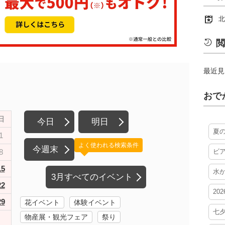
北
閲
最近見
おで
日
今日
明日
夏
1
よく使われる検索条件
今週末
8
ビ
15
水
3月すべてのイベント
22
20
29
花イベント
体験イベント
七
物産展・観光フェア
祭り