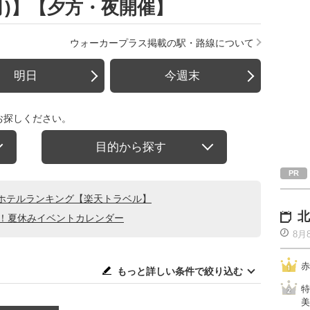
(月)】【夕方・夜開催】
ウォーカープラス掲載の駅・路線について
明日
今週末
お探しください。
目的から探す
ホテルランキング【楽天トラベル】
北
る！夏休みイベントカレンダー
8月
赤
もっと詳しい条件で絞り込む
特
美