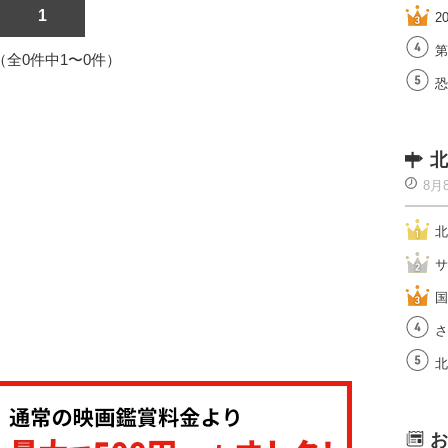
1
2
第
1（全0件中1〜0件）
恐
北
8月
北
サ
国
さ
北
お