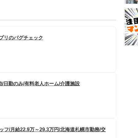
アプリのバグチェック
勤/日勤のみ/有料老人ホーム/介護施設
/月給22.9万～29.3万円/北海道札幌市勤務/交