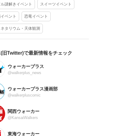
アル謎解きイベント
スイーツイベント
酒イベント
恐竜イベント
ラネタリウム・天体観測
X(旧Twitter)で最新情報をチェック
ウォーカープラス
@walkerplus_news
ウォーカープラス漫画部
@walkerpluscomic
関西ウォーカー
@KansaiWalkers
東海ウォーカー