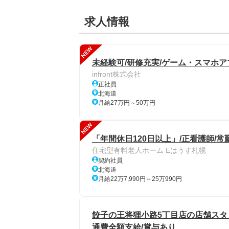
求人情報
NEW
未経験可/研修充実/ゲーム・スマホ
infront株式会社
正社員
北海道
月給27万円～50万円
NEW
「年間休日120日以上」/正看護師/常
住宅型有料老人ホーム Eはうす札幌
契約社員
北海道
月給22万7,990円～25万990円
餃子の王将狸小路5丁目店の店舗スタッフ
通費全額支給/賞与あり