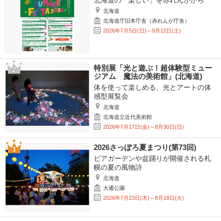
北海道の「楽しい」を赤れんがから
北海道
北海道庁旧本庁舎（赤れんが庁舎）
2026年7月5日(日)～9月12日(土)
特別展「光と遊ぶ！超体験型ミュー
ジアム 魔法の美術館」(北海道)
体を使って楽しめる、光とアートの体
感型展覧会
北海道
北海道立近代美術館
2026年7月17日(金)～8月30日(日)
2026さっぽろ夏まつり(第73回)
ビアガーデンや盆踊りが開催される札
幌の夏の風物詩
北海道
大通公園
2026年7月23日(木)～8月18日(火)