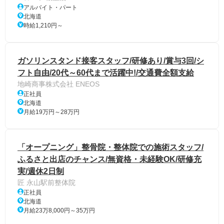
アルバイト・パート
北海道
時給1,210円～
ガソリンスタンド接客スタッフ/研修あり/賞与3回/シ
フト自由/20代～60代まで活躍中!/交通費全額支給
地崎商事株式会社 ENEOS
正社員
北海道
月給19万円～28万円
「オープニング」整骨院・整体院での施術スタッフ/
ふるさと出店のチャンス/無資格・未経験OK/研修充
実/週休2日制
匠 永山駅前整体院
正社員
北海道
月給23万8,000円～35万円