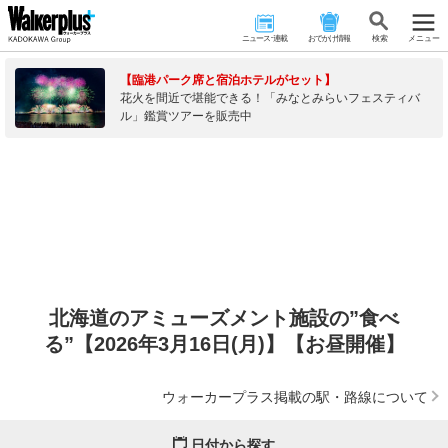
ニュース･連載
おでかけ情報
検 索
メニュー
【臨港パーク席と宿泊ホテルがセット】
花火を間近で堪能できる！「みなとみらいフェスティバ
ル」鑑賞ツアーを販売中
北海道のアミューズメント施設の”食べ
る”【2026年3月16日(月)】【お昼開催】
ウォーカープラス掲載の駅・路線について
日付から探す