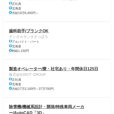
正社員
北海道
月給19万6,400円～
歯科助手/ブランクOK
デンタルサンタさっぽろ
アルバイト・パート
北海道
時給1,150円
製造オペレーター/寮・社宅あり・年間休日125日
株式会社RIOT GROUP
正社員
北海道
月給27万2,100円～37万700円
除雪機/機械系設計・開発/特殊車両メーカ
ー/AutoCAD「3D」