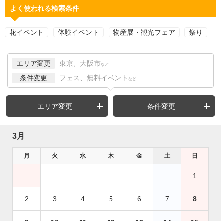
よく使われる検索条件
花イベント
体験イベント
物産展・観光フェア
祭り
エリア変更
東京、大阪市
など
条件変更
フェス、無料イベント
など
エリア変更
条件変更
3月
月
火
水
木
金
土
日
1
2
3
4
5
6
7
8