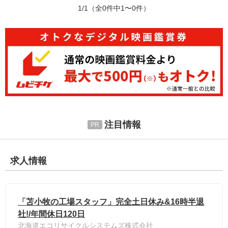
1/1
（全0件中1〜0件）
注目情報
求人情報
「苫小牧の工場スタッフ」完全土日休み&16時半退
社!/年間休日120日
北海道エコリサイクルシステムズ株式会社