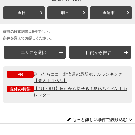
今日
明日
今週末
該当の検索結果は0件でした。
条件を変えてお探しください。
エリアを選択
目的から探す
迷ったらココ！北海道の最新ホテルランキング
PR
【楽天トラベル】
【7月・8月】日付から探せる！夏休みイベントカ
夏休み特集
レンダー
もっと詳しい条件で絞り込む