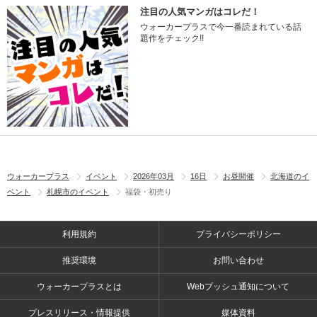
注目の人気マンガはコレだ！
ウォーカープラスで今一番読まれている話
題作をチェック!!
ウォーカープラス
イベント
2026年03月
16日
お昼開催
北海道のイ
ベント
札幌市のイベント
福袋・初売り
利用規約
プライバシーポリシー
推奨環境
お問い合わせ
ウォーカープラスとは
Webプッシュ通知について
プレスリリース・情報提供
媒体資料