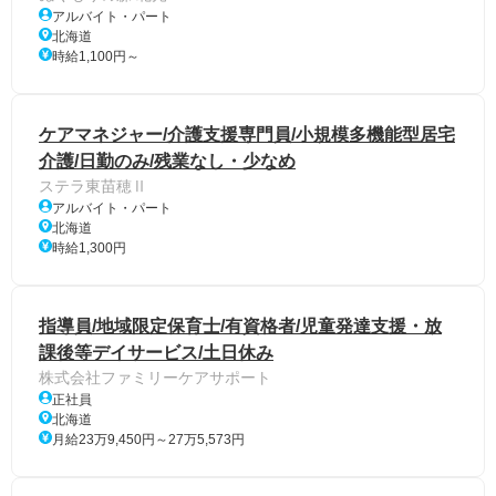
アルバイト・パート
北海道
時給1,100円～
ケアマネジャー/介護支援専門員/小規模多機能型居宅
介護/日勤のみ/残業なし・少なめ
ステラ東苗穂Ⅱ
アルバイト・パート
北海道
時給1,300円
指導員/地域限定保育士/有資格者/児童発達支援・放
課後等デイサービス/土日休み
株式会社ファミリーケアサポート
正社員
北海道
月給23万9,450円～27万5,573円