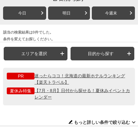
今日
明日
今週末
該当の検索結果は0件でした。
条件を変えてお探しください。
エリアを選択
目的から探す
迷ったらココ！北海道の最新ホテルランキング
PR
【楽天トラベル】
【7月・8月】日付から探せる！夏休みイベントカ
夏休み特集
レンダー
もっと詳しい条件で絞り込む