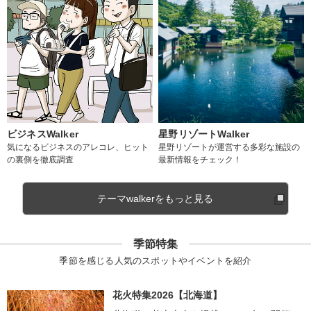
ビジネスWalker
星野リゾートWalker
気になるビジネスのアレコレ、ヒット
星野リゾートが運営する多彩な施設の
の裏側を徹底調査
最新情報をチェック！
テーマwalkerをもっと見る
季節特集
季節を感じる人気のスポットやイベントを紹介
花火特集2026【北海道】