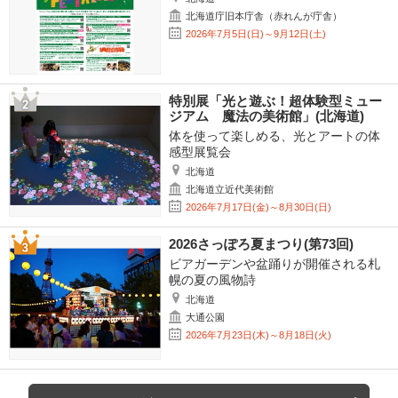
北海道庁旧本庁舎（赤れんが庁舎）
2026年7月5日(日)～9月12日(土)
特別展「光と遊ぶ！超体験型ミュー
ジアム 魔法の美術館」(北海道)
体を使って楽しめる、光とアートの体
感型展覧会
北海道
北海道立近代美術館
2026年7月17日(金)～8月30日(日)
2026さっぽろ夏まつり(第73回)
ビアガーデンや盆踊りが開催される札
幌の夏の風物詩
北海道
大通公園
2026年7月23日(木)～8月18日(火)