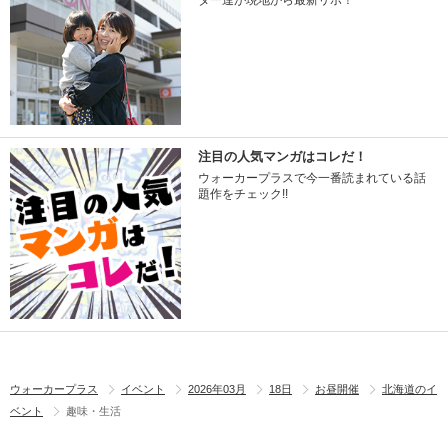
ター達が現地から最新リポ！
注目の人気マンガはコレだ！
ウォーカープラスで今一番読まれている話
題作をチェック!!
ウォーカープラス
イベント
2026年03月
18日
お昼開催
北海道のイ
ベント
趣味・生活