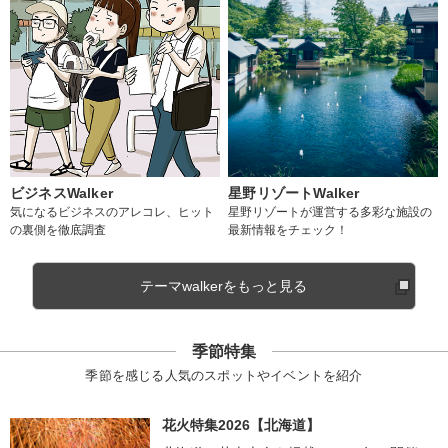
ビジネスWalker
星野リゾートWalker
気になるビジネスのアレコレ、ヒット
星野リゾートが運営する多彩な施設の
の裏側を徹底調査
最新情報をチェック！
テーマwalkerをもっと見る
季節特集
季節を感じる人気のスポットやイベントを紹介
花火特集2026【北海道】