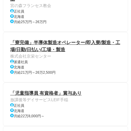
宮の森フランセス教会
正社員
北海道
月給25万円～26万円
「寮完備」半導体製造オペレーター/即入寮/製造・工
場/日勤/日払い/工場・製造
株式会社京栄センター
派遣社員
北海道
月給21万円～26万2,500円
「児童指導員 有資格者」賞与あり
放課後等デイサービスLEIF手稲
正社員
北海道
月給22万8,000円～