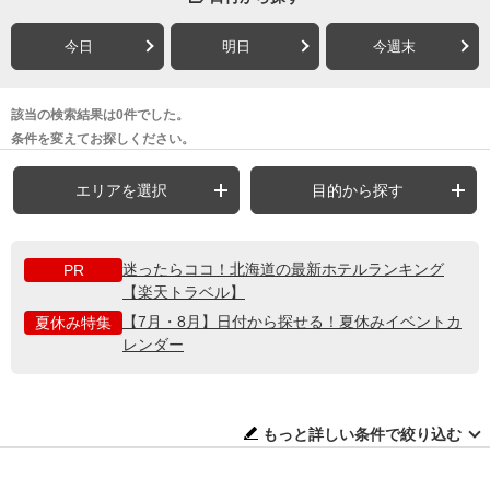
今日
明日
今週末
該当の検索結果は0件でした。
条件を変えてお探しください。
エリアを選択
目的から探す
迷ったらココ！北海道の最新ホテルランキング
PR
【楽天トラベル】
【7月・8月】日付から探せる！夏休みイベントカ
夏休み特集
レンダー
もっと詳しい条件で絞り込む