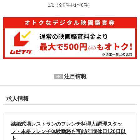
1/1
（全0件中1〜0件）
注目情報
求人情報
結婚式場レストランのフレンチ料理人/調理スタッ
フ・本格フレンチ体験勤務も可能/年間休日120日以
上