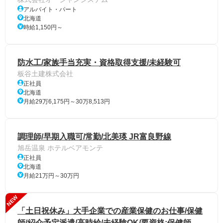
アルバイト・パート
北海道
時給1,150円～
防水工/家族手当充実・資格取得支援/未経験可
板谷土建株式会社
正社員
北海道
月給29万6,175円～30万8,513円
調理師/早期入職可/常勤/北美瑛 JR富良野線
旭岳温泉 ホテルベアモンテ
正社員
北海道
月給21万円～30万円
NEW
「土日祝休み」大手企業での産業保健のお仕事/保健
師/紹介予定派遣/高時給/未経験OK/要資格:保健師