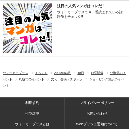
注目の人気マンガはコレだ！
ウォーカープラスで今一番読まれている話
題作をチェック!!
ウォーカープラス
イベント
2026年03月
18日
お昼開催
北海道のイ
ベント
札幌市のイベント
文化・芸術・スポーツ
ショッピング施設のイベ
ント
利用規約
プライバシーポリシー
推奨環境
お問い合わせ
ウォーカープラスとは
Webプッシュ通知について