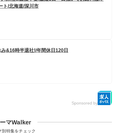
ート/北海道/深川市
&16時半退社!/年間休日120日
Sponsored by
ーマWalker
マ別特集をチェック