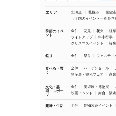
エリア
北海道
札幌市
函館
→全国のイベント一覧を見
全件
花見
花火
紅
季節のイベ
ント
ライトアップ
年中行事
クリスマスイベント
福
全件
祭り
フェスティ
祭り
全件
バーゲンセール
食べる・買
う
物産展・観光フェア
商
全件
美術展・博物展
文化・芸
術・スポー
映画イベント
舞台・演
ツ
全件
動物関連イベント
趣味・生活