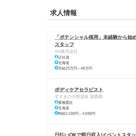
求人情報
「ポテンシャル採用」未経験から始め
スタッフ
Yts株式会社
正社員
北海道
月給25万円～46万円
ボディケアセラピスト
すすきの天然温泉 湯香郷
業務委託
北海道
時給2,190円～3,690円
日払いOKで即日収入/イベントスタッ