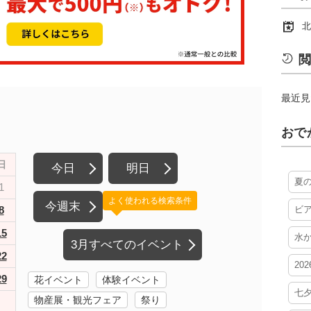
北
閲
最近見
おで
日
今日
明日
夏
1
よく使われる検索条件
今週末
8
ビ
15
水
3月すべてのイベント
22
20
29
花イベント
体験イベント
七
物産展・観光フェア
祭り