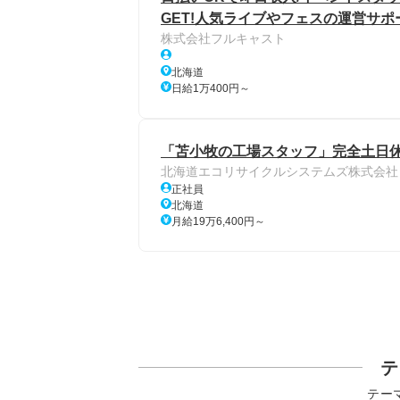
GET!人気ライブやフェスの運営サポ
株式会社フルキャスト
北海道
日給1万400円～
「苫小牧の工場スタッフ」完全土日休み
北海道エコリサイクルシステムズ株式会社
正社員
北海道
月給19万6,400円～
テ
テー