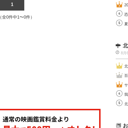
1
2
恐
1（全0件中1〜0件）
夏
北
8月
北
百
サ
我
北
お