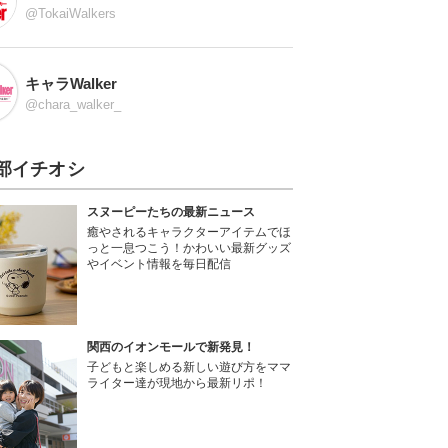
@TokaiWalkers
キャラWalker
@chara_walker_
部イチオシ
スヌーピーたちの最新ニュース
癒やされるキャラクターアイテムでほ
っと一息つこう！かわいい最新グッズ
やイベント情報を毎日配信
関西のイオンモールで新発見！
子どもと楽しめる新しい遊び方をママ
ライター達が現地から最新リポ！