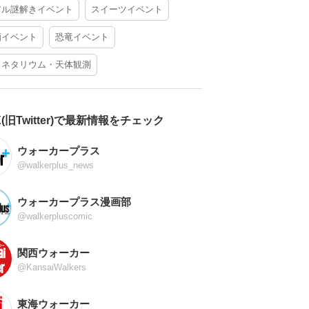
アル謎解きイベント
スイーツイベント
酒イベント
恐竜イベント
ラネタリウム・天体観測
X(旧Twitter)で最新情報をチェック
ウォーカープラス
@walkerplus_news
ウォーカープラス漫画部
@walkerpluscomic
関西ウォーカー
@KansaiWalkers
東海ウォーカー