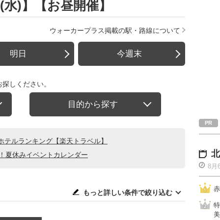
日(水)】【お昼開催】
ウォーカープラス掲載の駅・路線について
明日
今週末
お探しください。
目的から探す
ホテルランキング【楽天トラベル】
北
る！夏休みイベントカレンダー
8月
赤
もっと詳しい条件で絞り込む
特
美