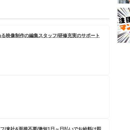
る映像制作の編集スタッフ/研修充実のサポート
フ/来社&面接不要/激短1日～日払いでお給料は即