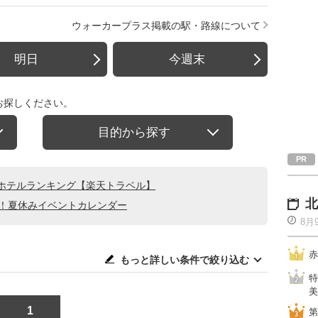
ウォーカープラス掲載の駅・路線について
明日
今週末
お探しください。
目的から探す
ホテルランキング【楽天トラベル】
北
る！夏休みイベントカレンダー
8月
赤
もっと詳しい条件で絞り込む
特
美
1
第