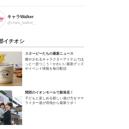
キャラWalker
@chara_walker_
部イチオシ
スヌーピーたちの最新ニュース
癒やされるキャラクターアイテムでほ
っと一息つこう！かわいい最新グッズ
やイベント情報を毎日配信
関西のイオンモールで新発見！
子どもと楽しめる新しい遊び方をママ
ライター達が現地から最新リポ！