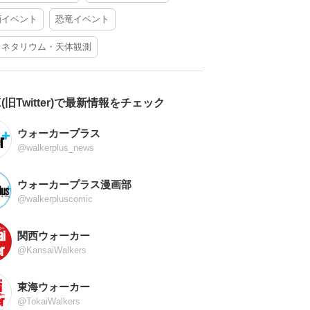
酒イベント
恐竜イベント
ラネタリウム・天体観測
X(旧Twitter)で最新情報をチェック
ウォーカープラス
@walkerplus_news
ウォーカープラス漫画部
@walkerpluscomic
関西ウォーカー
@KansaiWalkers
東海ウォーカー
@TokaiWalkers