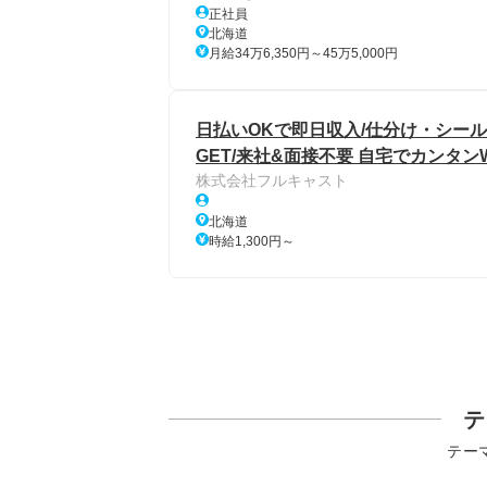
正社員
北海道
月給34万6,350円～45万5,000円
日払いOKで即日収入/仕分け・シール
GET/来社&面接不要 自宅でカンタン
株式会社フルキャスト
北海道
時給1,300円～
テ
テー