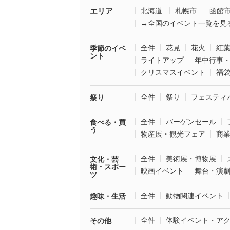
エリア
北海道
札幌市
函館
→全国のイベント一覧を見
全件
花見
花火
紅
季節のイベ
ント
ライトアップ
年中行事
クリスマスイベント
福
全件
祭り
フェスティ
祭り
全件
バーゲンセール
食べる・買
う
物産展・観光フェア
商
全件
美術展・博物展
文化・芸
術・スポー
映画イベント
舞台・演
ツ
全件
動物関連イベント
趣味・生活
全件
体験イベント・ア
その他