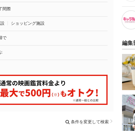
了間際
施設
ショッピング施設
婦で
編集
ぶ
条件を変更して検索