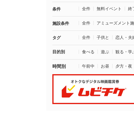
全件
無料イベント
終
条件
全件
アミューズメント
施設条件
全件
子供と
恋人・夫
タグ
目的別
食べる
遊ぶ
観る・学
時間別
午前中
お昼
夕方・夜