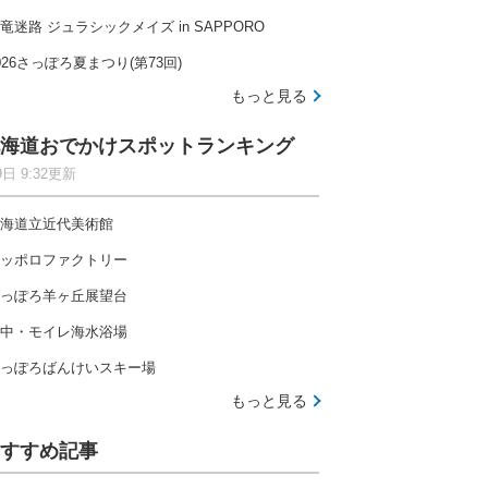
竜迷路 ジュラシックメイズ in SAPPORO
026さっぽろ夏まつり(第73回)
もっと見る
海道おでかけスポットランキング
9日 9:32更新
海道立近代美術館
ッポロファクトリー
っぽろ羊ヶ丘展望台
中・モイレ海水浴場
っぽろばんけいスキー場
もっと見る
すすめ記事