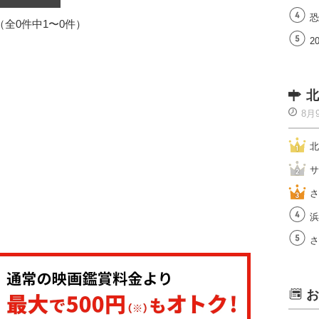
恐
1（全0件中1〜0件）
2
北
8月
北
サ
さ
浜
さ
お