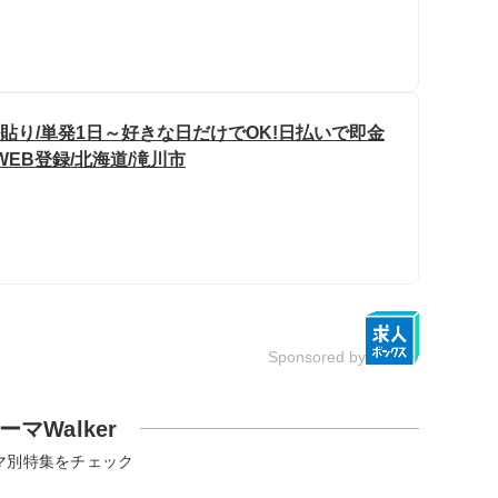
貼り/単発1日～好きな日だけでOK!日払いで即金
WEB登録/北海道/滝川市
Sponsored by
ーマWalker
マ別特集をチェック