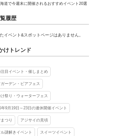
海道で今週末に開催されるおすすめイベント20選
覧履歴
たイベント&スポットページはありません。
かけトレンド
の注目イベント・催しまとめ
アガーデン・ビアフェス
かけ祭り・ウォーターフェス
26年9月19日～23日の連休開催イベント
夕まつり
アジサイの見頃
アル謎解きイベント
スイーツイベント