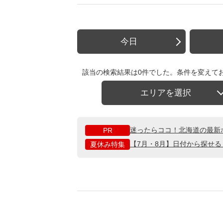
今日
該当の検索結果は0件でした。条件を変えて
エリアを選択
迷ったらココ！北海道の最新
PR
【7月・8月】日付から探せ
夏休み特集