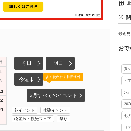
北
閲
最近見
おで
日
今日
明日
夏
1
よく使われる検索条件
今週末
8
ビ
15
水
3月すべてのイベント
22
20
29
花イベント
体験イベント
七
物産展・観光フェア
祭り
リ