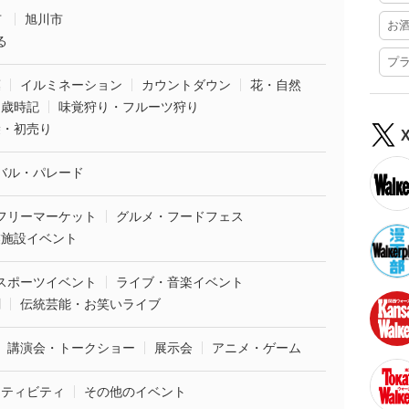
市
旭川市
お
る
プ
葉
イルミネーション
カウントダウン
花・自然
・歳時記
味覚狩り・フルーツ狩り
袋・初売り
バル・パレード
フリーマーケット
グルメ・フードフェス
業施設イベント
スポーツイベント
ライブ・音楽イベント
劇
伝統芸能・お笑いライブ
講演会・トークショー
展示会
アニメ・ゲーム
クティビティ
その他のイベント