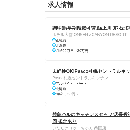
求人情報
調理師/早期転職可/常勤/上川 JR石北
ホテル大雪 ONSEN &CANYON RESORT
正社員
北海道
月給22万円～30万円
未経験OK!Pasco札幌セントラルキ
Pasco札幌セントラルキッチン
アルバイト・パート
北海道
時給1,080円～
焼鳥バルのキッチンスタッフ/店長候補/
回 規定あり
いただきコッコちゃん 桑園店