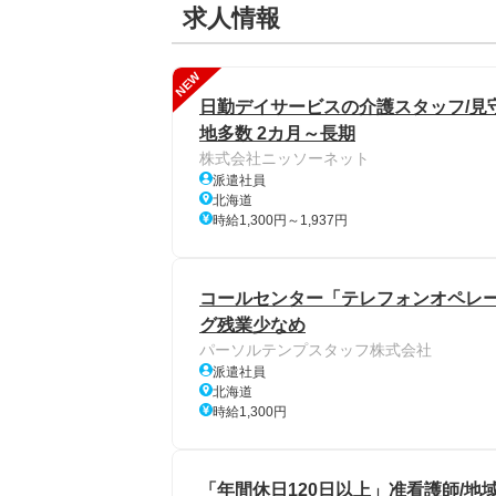
求人情報
NEW
日勤デイサービスの介護スタッフ/見
地多数 2カ月～長期
株式会社ニッソーネット
派遣社員
北海道
時給1,300円～1,937円
コールセンター「テレフォンオペレー
グ残業少なめ
パーソルテンプスタッフ株式会社
派遣社員
北海道
時給1,300円
「年間休日120日以上」准看護師/地