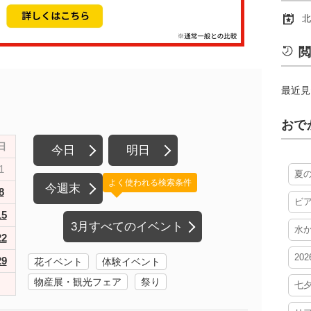
北
閲
最近見
おで
日
今日
明日
1
夏
よく使われる検索条件
今週末
8
ビ
15
3月すべてのイベント
水
22
20
29
花イベント
体験イベント
物産展・観光フェア
祭り
七