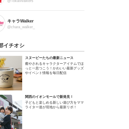
@TokaiWalkers
キャラWalker
@chara_walker_
部イチオシ
スヌーピーたちの最新ニュース
癒やされるキャラクターアイテムでほ
っと一息つこう！かわいい最新グッズ
やイベント情報を毎日配信
関西のイオンモールで新発見！
子どもと楽しめる新しい遊び方をママ
ライター達が現地から最新リポ！