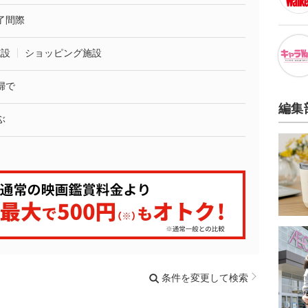
了間際
施設
ショッピング施設
婦で
編集
ぶ
条件を変更して検索