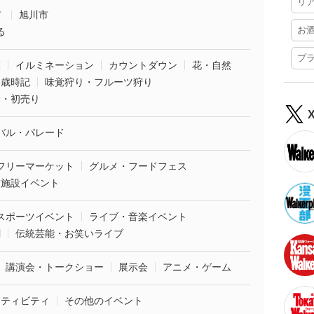
リ
市
旭川市
お
る
プ
葉
イルミネーション
カウントダウン
花・自然
・歳時記
味覚狩り・フルーツ狩り
袋・初売り
バル・パレード
フリーマーケット
グルメ・フードフェス
業施設イベント
スポーツイベント
ライブ・音楽イベント
劇
伝統芸能・お笑いライブ
講演会・トークショー
展示会
アニメ・ゲーム
クティビティ
その他のイベント