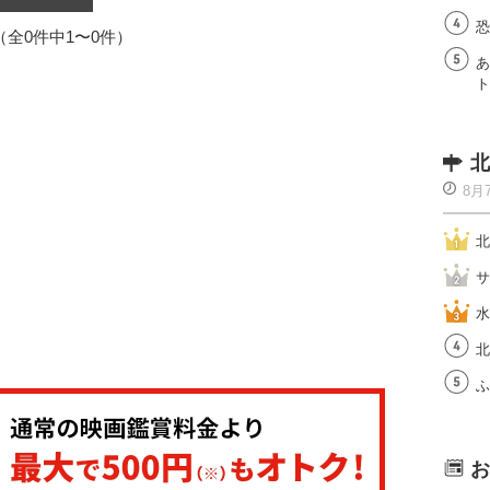
恐
1（全0件中1〜0件）
あ
ト
北
8月
北
サ
水
北
ふ
お