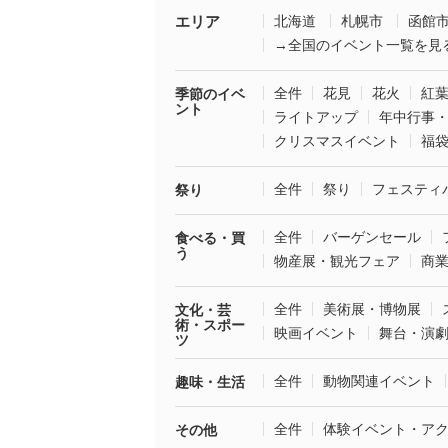
エリア
北海道
札幌市
函館
→全国のイベント一覧を見
全件
花見
花火
紅
季節のイベ
ント
ライトアップ
年中行事
クリスマスイベント
福
全件
祭り
フェスティ
祭り
全件
バーゲンセール
食べる・買
う
物産展・観光フェア
商
全件
美術展・博物展
文化・芸
術・スポー
映画イベント
舞台・演
ツ
全件
動物関連イベント
趣味・生活
全件
体験イベント・ア
その他