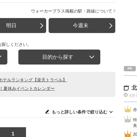
ウォーカープラス掲載の駅・路線について
明日
今週末
お探しください。
目的から探す
ホテルランキング【楽天トラベル】
北
る！夏休みイベントカレンダー
8月
赤
もっと詳しい条件で絞り込む
特
美
1
2