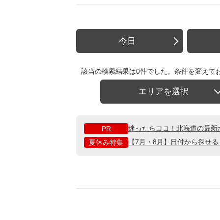
今日
該当の検索結果は0件でした。条件を変えて
エリアを選択
迷ったらココ！北海道の最新
PR
【7月・8月】日付から探せ
夏休み特集