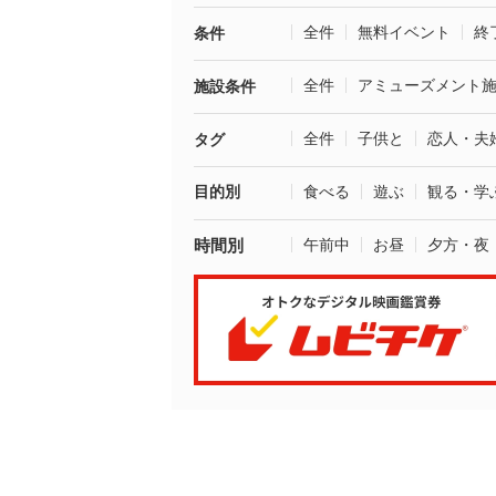
全件
無料イベント
終
条件
全件
アミューズメント
施設条件
全件
子供と
恋人・夫
タグ
目的別
食べる
遊ぶ
観る・学
時間別
午前中
お昼
夕方・夜