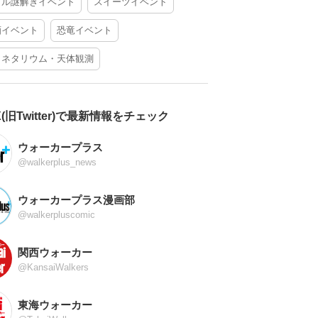
アル謎解きイベント
スイーツイベント
酒イベント
恐竜イベント
ラネタリウム・天体観測
X(旧Twitter)で最新情報をチェック
ウォーカープラス
@walkerplus_news
ウォーカープラス漫画部
@walkerpluscomic
関西ウォーカー
@KansaiWalkers
東海ウォーカー