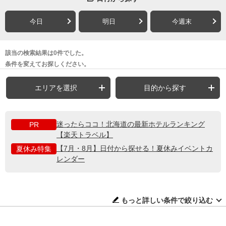
今日
明日
今週末
該当の検索結果は0件でした。
条件を変えてお探しください。
エリアを選択
目的から探す
迷ったらココ！北海道の最新ホテルランキング
PR
【楽天トラベル】
【7月・8月】日付から探せる！夏休みイベントカ
夏休み特集
レンダー
もっと詳しい条件で絞り込む