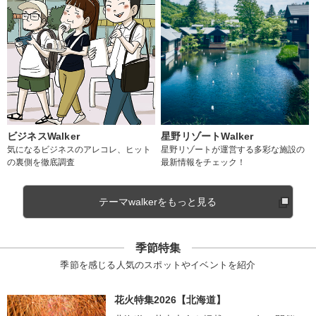
ビジネスWalker
星野リゾートWalker
気になるビジネスのアレコレ、ヒット
星野リゾートが運営する多彩な施設の
の裏側を徹底調査
最新情報をチェック！
テーマwalkerをもっと見る
季節特集
季節を感じる人気のスポットやイベントを紹介
花火特集2026【北海道】