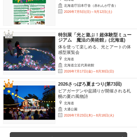
北海道庁旧本庁舎（赤れんが庁舎）
2026年7月5日(日)～9月12日(土)
特別展「光と遊ぶ！超体験型ミュー
ジアム 魔法の美術館」(北海道)
体を使って楽しめる、光とアートの体
感型展覧会
北海道
北海道立近代美術館
2026年7月17日(金)～8月30日(日)
2026さっぽろ夏まつり(第73回)
ビアガーデンや盆踊りが開催される札
幌の夏の風物詩
北海道
大通公園
2026年7月23日(木)～8月18日(火)