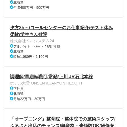
北海道
年収400万円～900万円
夕方3h～/コールセンターのお仕事紹介/テスト休み
柔軟/学生さん歓迎
株式会社ベルシステム24
アルバイト・パート / 契約社員
北海道
時給1,080円～1,100円
調理師/早期転職可/常勤/上川 JR石北本線
ホテル大雪 ONSEN &CANYON RESORT
正社員
北海道
月給22万円～30万円
「オープニング」整骨院・整体院での施術スタッフ/
ふるさと出店のチャンス/無資格・未経験OK/研修充