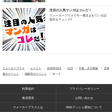
注目の人気マンガはコレだ！
ウォーカープラスで今一番読まれている話
題作をチェック!!
ウォーカープラス
イベント
2026年03月
21日
午後・夕方開催
北海
道のイベント
函館市のイベント
食べる
利用規約
プライバシーポリシー
推奨環境
お問い合わせ
ウォーカープラスとは
Webプッシュ通知について