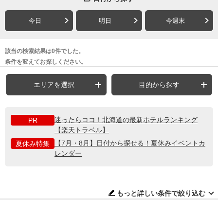
今日
明日
今週末
該当の検索結果は0件でした。
条件を変えてお探しください。
エリアを選択
目的から探す
迷ったらココ！北海道の最新ホテルランキング
PR
【楽天トラベル】
【7月・8月】日付から探せる！夏休みイベントカ
夏休み特集
レンダー
もっと詳しい条件で絞り込む