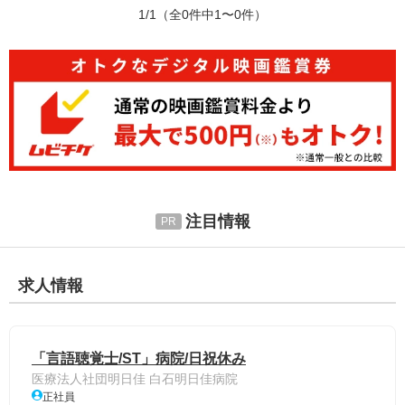
1/1
（全0件中1〜0件）
注目情報
求人情報
「言語聴覚士/ST」病院/日祝休み
医療法人社団明日佳 白石明日佳病院
正社員