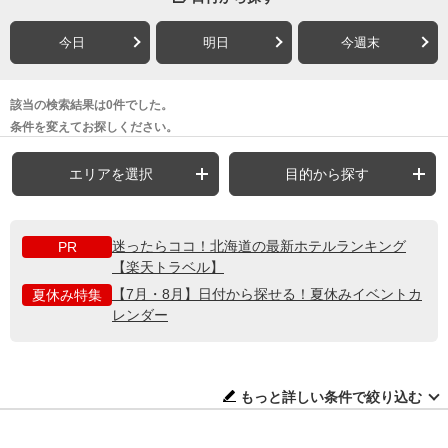
今日
明日
今週末
該当の検索結果は0件でした。
条件を変えてお探しください。
エリアを選択
目的から探す
迷ったらココ！北海道の最新ホテルランキング
PR
【楽天トラベル】
【7月・8月】日付から探せる！夏休みイベントカ
夏休み特集
レンダー
もっと詳しい条件で絞り込む