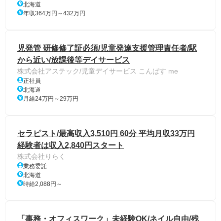
北海道
年収364万円～432万円
児発管 研修修了証必須/児童発達支援管理責任者/駅
から近い/放課後等デイサービス
株式会社アステック/児童デイサービス こんぱす me
正社員
北海道
月給24万円～29万円
セラピスト/最高収入3,510円 60分 平均月収33万円
経験者は収入2,840円スタート
株式会社りらく
業務委託
北海道
時給2,088円～
「事務・オフィスワーク」未経験OK/ネイル自由/残