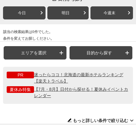
今日
明日
今週末
該当の検索結果は0件でした。
条件を変えてお探しください。
エリアを選択
目的から探す
迷ったらココ！北海道の最新ホテルランキング
PR
【楽天トラベル】
【7月・8月】日付から探せる！夏休みイベントカ
夏休み特集
レンダー
もっと詳しい条件で絞り込む