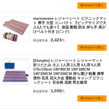
Amazonで購入
marinewave レジャーシート ピクニックマッ
ト 厚手 大型 コンパクト 【ビッグサイズで大
人4人でも楽々】 保温 断熱 防水 持ち手 肩が
けベルト付き (ピンク)
2,423
新品最安値：
円
Amazonで購入
[Elonglin] レジャーシート レジャーマット
折りたたみ 大人 1人用 2人用 4人用 6人用
175×135cm 145*80CM 145*180CM
145*200CM 195*200CM 持ち運び 軽量 携帯
便利 花見 花火大会 運動会 キャンプ ピクニ
ックシート 百合柄 花柄 男女兼用
1,035
新品最安値：
円
Amazonで購入