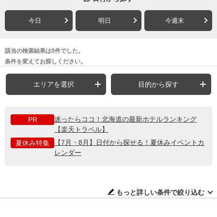
今日
明日
今週末
該当の検索結果は0件でした。
条件を変えてお探しください。
エリアを選択
目的から探す
迷ったらココ！北海道の最新ホテルランキング
PR
【楽天トラベル】
【7月・8月】日付から探せる！夏休みイベントカ
夏休み特集
レンダー
もっと詳しい条件で絞り込む