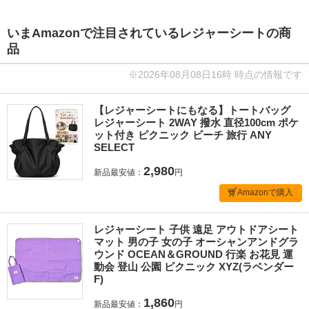
いまAmazonで注目されているレジャーシートの商
品
※2026年08月08日16時 時点の情報です
【レジャーシートにもなる】トートバッグ
レジャーシート 2WAY 撥水 直径100cm ポケ
ット付き ピクニック ビーチ 旅行 ANY
SELECT
2,980
新品最安値：
円
Amazonで購入
レジャーシート 子供 遠足 アウトドアシート
マット 男の子 女の子 オーシャンアンドグラ
ウンド OCEAN＆GROUND 行楽 お花見 運
動会 登山 公園 ピクニック XYZ(ラベンダー
F)
1,860
新品最安値：
円