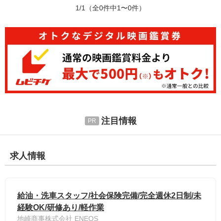
1/1
（全0件中1〜0件）
注目情報
求人情報
給油・洗車スタッフ/社会保険完備/完全週休2日制/未
経験OK/研修あり/軽作業
地崎商事株式会社 ENEOS