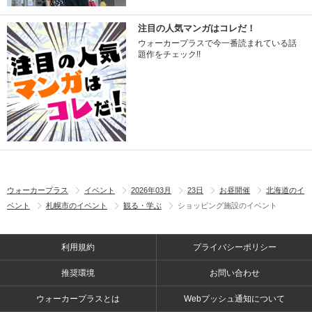
注目の人気マンガはコレだ！
ウォーカープラスで今一番読まれている話
題作をチェック!!
ウォーカープラス
イベント
2026年03月
23日
お昼開催
北海道のイ
ベント
札幌市のイベント
観る・学ぶ
ショッピング施設のイベント
利用規約
プライバシーポリシー
推奨環境
お問い合わせ
ウォーカープラスとは
Webプッシュ通知について