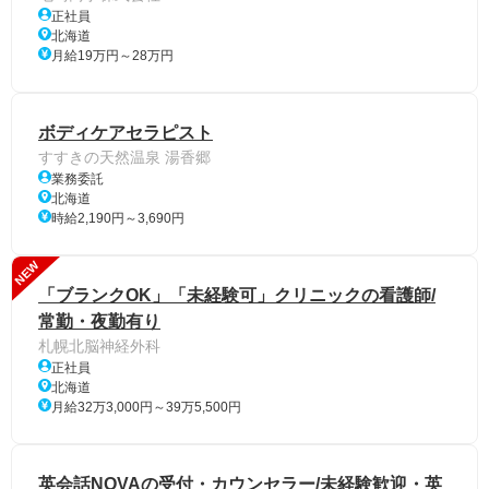
正社員
北海道
月給19万円～28万円
ボディケアセラピスト
すすきの天然温泉 湯香郷
業務委託
北海道
時給2,190円～3,690円
NEW
「ブランクOK」「未経験可」クリニックの看護師/
常勤・夜勤有り
札幌北脳神経外科
正社員
北海道
月給32万3,000円～39万5,500円
英会話NOVAの受付・カウンセラー/未経験歓迎・英