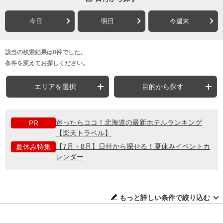
今日
明日
今週末
該当の検索結果は0件でした。
条件を変えてお探しください。
エリアを選択
目的から探す
迷ったらココ！北海道の最新ホテルランキング
PR
【楽天トラベル】
【7月・8月】日付から探せる！夏休みイベントカ
夏休み特集
レンダー
もっと詳しい条件で絞り込む