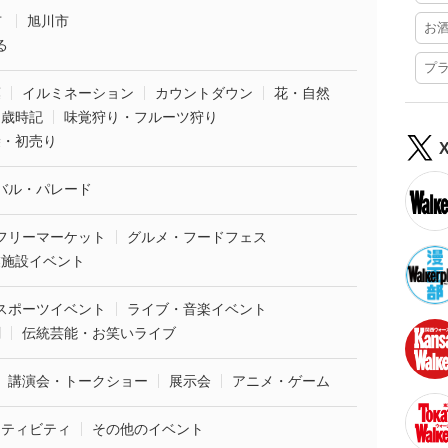
市
旭川市
お
る
プ
葉
イルミネーション
カウントダウン
花・自然
・歳時記
味覚狩り・フルーツ狩り
袋・初売り
バル・パレード
フリーマーケット
グルメ・フードフェス
業施設イベント
スポーツイベント
ライブ・音楽イベント
劇
伝統芸能・お笑いライブ
講演会・トークショー
展示会
アニメ・ゲーム
クティビティ
その他のイベント