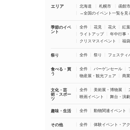
エリア
北海道
札幌市
函館
→全国のイベント一覧を見
全件
花見
花火
紅
季節のイベ
ント
ライトアップ
年中行事
クリスマスイベント
福
全件
祭り
フェスティ
祭り
全件
バーゲンセール
食べる・買
う
物産展・観光フェア
商
全件
美術展・博物展
文化・芸
術・スポー
映画イベント
舞台・演
ツ
全件
動物関連イベント
趣味・生活
全件
体験イベント・ア
その他