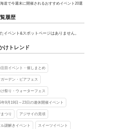
海道で今週末に開催されるおすすめイベント20選
覧履歴
たイベント&スポットページはありません。
かけトレンド
の注目イベント・催しまとめ
アガーデン・ビアフェス
かけ祭り・ウォーターフェス
26年9月19日～23日の連休開催イベント
夕まつり
アジサイの見頃
アル謎解きイベント
スイーツイベント