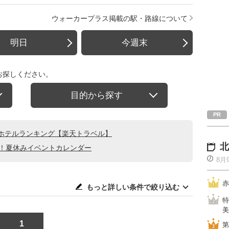
ウォーカープラス掲載の駅・路線について
明日
今週末
お探しください。
目的から探す
ホテルランキング【楽天トラベル】
北
る！夏休みイベントカレンダー
8月
赤
もっと詳しい条件で絞り込む
特
美
1
第