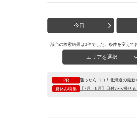
今日
該当の検索結果は0件でした。条件を変えて
エリアを選択
迷ったらココ！北海道の最新
PR
【7月・8月】日付から探せ
夏休み特集