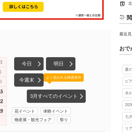
北
閲
最近見
おで
日
今日
明日
夏
1
よく使われる検索条件
今週末
8
ビ
15
水
3月すべてのイベント
22
20
29
花イベント
体験イベント
七
物産展・観光フェア
祭り
リ