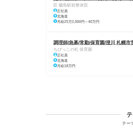
匠 蘭島駅前整体院
正社員
北海道
月給25万2,000円～40万円
調理師/急募/常勤/保育園/澄川 札幌
ちびっこの杜 保育園
正社員
北海道
月給18万円
テ
テー