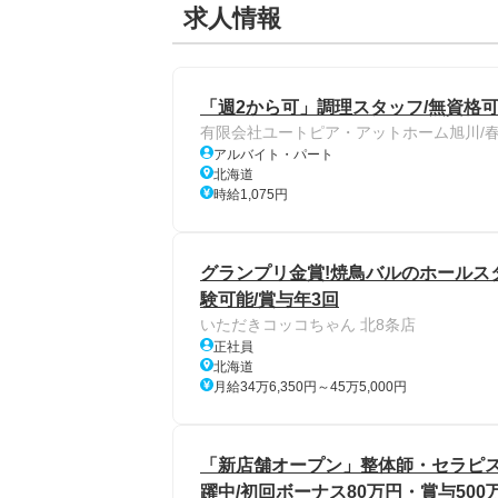
求人情報
「週2から可」調理スタッフ/無資格可
有限会社ユートピア・アットホーム旭川/
アルバイト・パート
北海道
時給1,075円
グランプリ金賞!焼鳥バルのホールスタ
験可能/賞与年3回
いただきコッコちゃん 北8条店
正社員
北海道
月給34万6,350円～45万5,000円
「新店舗オープン」整体師・セラピスト
躍中/初回ボーナス80万円・賞与50