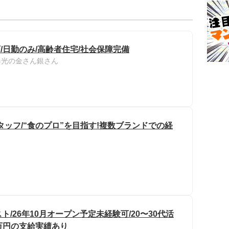
/日勤のみ/高齢者住宅/社会保障完備
春光の金さん銀さん
ッフ/“食のプロ”を目指す!複数ブランドでの経
/26年10月オープン予定未経験可/20〜30代活
0万円の支給実績あり