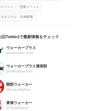
酒イベント
恐竜イベント
ラネタリウム・天体観測
X(旧Twitter)で最新情報をチェック
ウォーカープラス
@walkerplus_news
ウォーカープラス漫画部
@walkerpluscomic
関西ウォーカー
@KansaiWalkers
東海ウォーカー
@TokaiWalkers