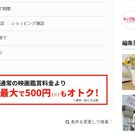
了間際
施設
ショッピング施設
婦で
編集
ぶ
条件を変更して検索