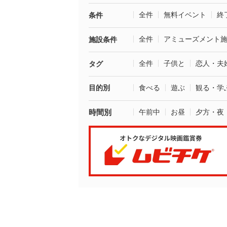
全件
無料イベント
終
条件
全件
アミューズメント
施設条件
全件
子供と
恋人・夫
タグ
目的別
食べる
遊ぶ
観る・学
時間別
午前中
お昼
夕方・夜