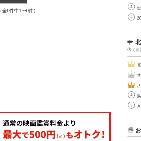
恐
1（全0件中1〜0件）
2
北
8月
北
サ
さ
浜
さ
お