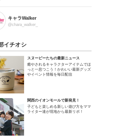
キャラWalker
@chara_walker_
部イチオシ
スヌーピーたちの最新ニュース
癒やされるキャラクターアイテムでほ
っと一息つこう！かわいい最新グッズ
やイベント情報を毎日配信
関西のイオンモールで新発見！
子どもと楽しめる新しい遊び方をママ
ライター達が現地から最新リポ！