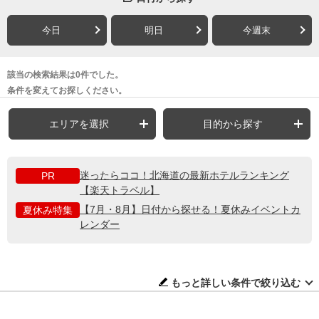
今日
明日
今週末
該当の検索結果は0件でした。
条件を変えてお探しください。
エリアを選択
目的から探す
迷ったらココ！北海道の最新ホテルランキング
PR
【楽天トラベル】
【7月・8月】日付から探せる！夏休みイベントカ
夏休み特集
レンダー
もっと詳しい条件で絞り込む