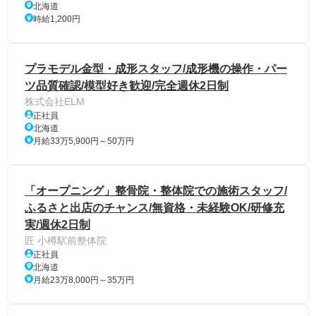
北海道
時給1,200円
プラモデル金型・成形スタッフ/成形機の操作・パー
ツ品質確認/模型好き歓迎/完全週休2日制
株式会社ELM
正社員
北海道
月給33万5,900円～50万円
「オープニング」整骨院・整体院での施術スタッフ/
ふるさと出店のチャンス/無資格・未経験OK/研修充
実/週休2日制
匠 小樽駅前整体院
正社員
北海道
月給23万8,000円～35万円