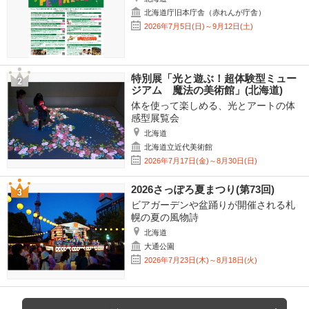
北海道庁旧本庁舎（赤れんが庁舎）
2026年7月5日(日)～9月12日(土)
特別展「光と遊ぶ！超体験型ミュー
ジアム 魔法の美術館」(北海道)
体を使って楽しめる、光とアートの体
感型展覧会
北海道
北海道立近代美術館
2026年7月17日(金)～8月30日(日)
2026さっぽろ夏まつり(第73回)
ビアガーデンや盆踊りが開催される札
幌の夏の風物詩
北海道
大通公園
2026年7月23日(木)～8月18日(火)