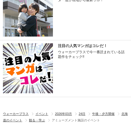
ター達が現地から最新リポ！
注目の人気マンガはコレだ！
ウォーカープラスで今一番読まれている話
題作をチェック!!
ウォーカープラス
イベント
2026年03月
24日
午後・夕方開催
北海
道のイベント
観る・学ぶ
アミューズメント施設のイベント