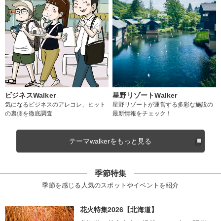
ビジネスWalker
星野リゾートWalker
気になるビジネスのアレコレ、ヒット
星野リゾートが運営する多彩な施設の
の裏側を徹底調査
最新情報をチェック！
テーマwalkerをもっと見る
季節特集
季節を感じる人気のスポットやイベントを紹介
花火特集2026【北海道】