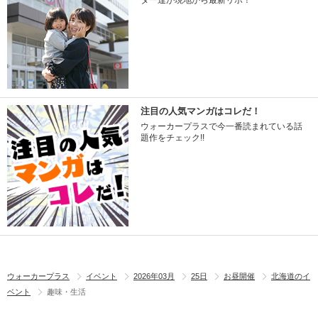
ター達が現地から最新リポ！
注目の人気マンガはコレだ！
ウォーカープラスで今一番読まれている話
題作をチェック!!
ウォーカープラス
イベント
2026年03月
25日
お昼開催
北海道のイ
ベント
趣味・生活