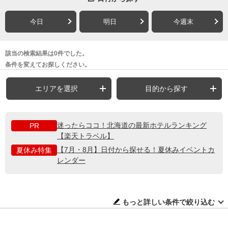
今日
明日
今週末
該当の検索結果は0件でした。
条件を変えてお探しください。
エリアを選択
目的から探す
迷ったらココ！北海道の最新ホテルランキング
PR
【楽天トラベル】
【7月・8月】日付から探せる！夏休みイベントカ
夏休み特集
レンダー
もっと詳しい条件で絞り込む