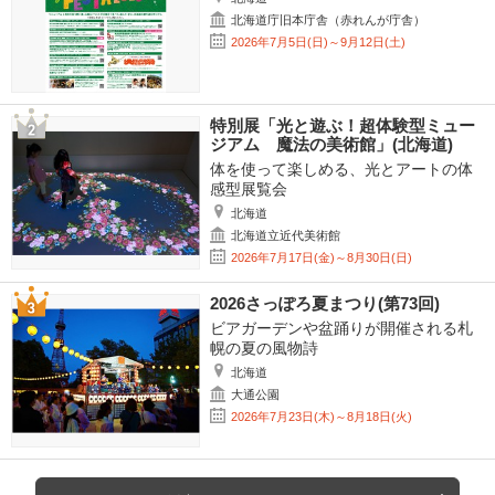
北海道庁旧本庁舎（赤れんが庁舎）
2026年7月5日(日)～9月12日(土)
特別展「光と遊ぶ！超体験型ミュー
ジアム 魔法の美術館」(北海道)
体を使って楽しめる、光とアートの体
感型展覧会
北海道
北海道立近代美術館
2026年7月17日(金)～8月30日(日)
2026さっぽろ夏まつり(第73回)
ビアガーデンや盆踊りが開催される札
幌の夏の風物詩
北海道
大通公園
2026年7月23日(木)～8月18日(火)