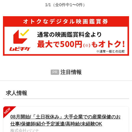
1/1
（全0件中1〜0件）
注目情報
求人情報
NEW
08月開始/「土日祝休み」大手企業での産業保健のお
仕事/保健師/紹介予定派遣/高時給/未経験OK
株式会社パソナ