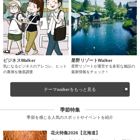
ビジネスWalker
星野リゾートWalker
気になるビジネスのアレコレ、ヒット
星野リゾートが運営する多彩な施設の
の裏側を徹底調査
最新情報をチェック！
テーマwalkerをもっと見る
季節特集
季節を感じる人気のスポットやイベントを紹介
花火特集2026【北海道】