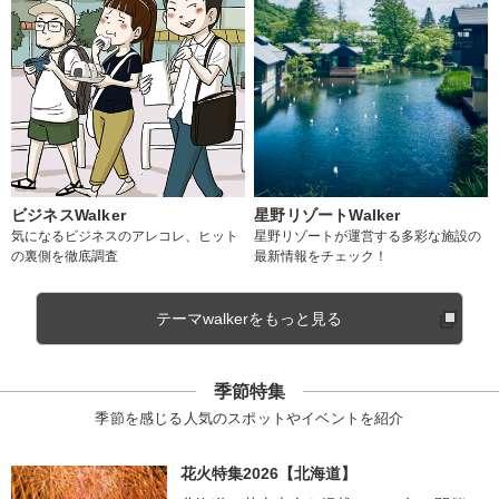
ビジネスWalker
星野リゾートWalker
気になるビジネスのアレコレ、ヒット
星野リゾートが運営する多彩な施設の
の裏側を徹底調査
最新情報をチェック！
テーマwalkerをもっと見る
季節特集
季節を感じる人気のスポットやイベントを紹介
花火特集2026【北海道】