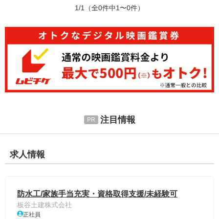
1/1
（全0件中1〜0件）
注目情報
求人情報
防水工/家族手当充実・資格取得支援/未経験可
板谷土建株式会社
正社員