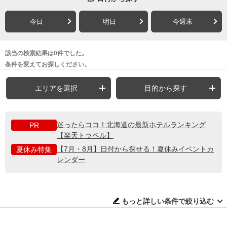
今日
明日
今週末
該当の検索結果は0件でした。
条件を変えてお探しください。
エリアを選択
目的から探す
迷ったらココ！北海道の最新ホテルランキング
PR
【楽天トラベル】
【7月・8月】日付から探せる！夏休みイベントカ
夏休み特集
レンダー
もっと詳しい条件で絞り込む