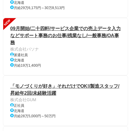
北海道
月給29万6,175円～30万8,513円
NEW
09月開始/二十四軒/サービス企業での売上データ入力
などサポート事務のお仕事/残業なし/一般事務/OA事
務
株式会社パソナ
派遣社員
北海道
月給19万1,400円
「モノづくりが好き」それだけでOK!/製造スタッフ/
昇給年2回/未経験活躍
株式会社GUM
正社員
北海道
月給28万5,000円～50万円