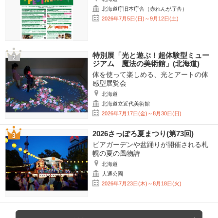
北海道庁旧本庁舎（赤れんが庁舎）
2026年7月5日(日)～9月12日(土)
特別展「光と遊ぶ！超体験型ミュー
ジアム 魔法の美術館」(北海道)
体を使って楽しめる、光とアートの体
感型展覧会
北海道
北海道立近代美術館
2026年7月17日(金)～8月30日(日)
2026さっぽろ夏まつり(第73回)
ビアガーデンや盆踊りが開催される札
幌の夏の風物詩
北海道
大通公園
2026年7月23日(木)～8月18日(火)